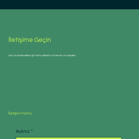
İletişime Geçin
Soru ve randevularınız için formu doldurun ve hemen sizi arayalım.
İletişim Formu
Adınız
*