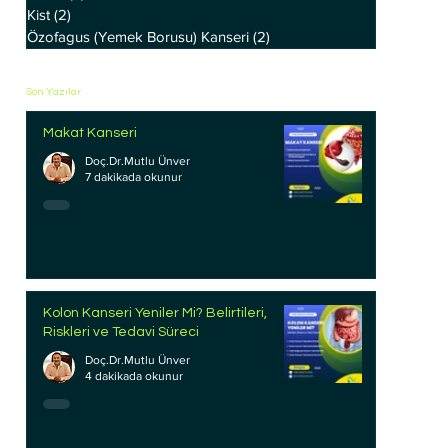
Kist
(2)
2 yazı
Özofagus (Yemek Borusu) Kanseri
(2)
2 yazı
Son Yazılar
Makat Kanseri
Doç.Dr.Mutlu Ünver
7 dakikada okunur
Kolon Kanseri Yeniler Mi? Belirtileri,
Riskleri ve Tedavi Süreci
Doç.Dr.Mutlu Ünver
4 dakikada okunur