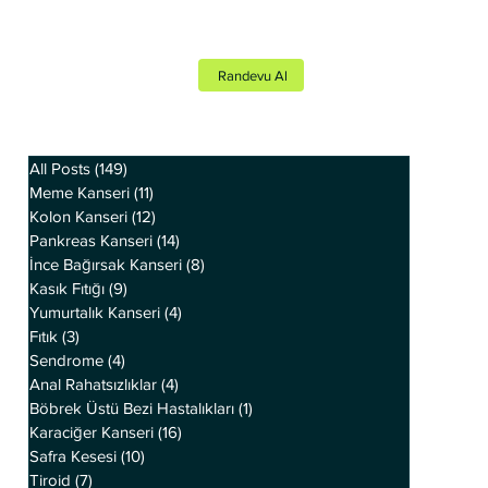
Randevu Al
All Posts
(149)
149 yazı
Meme Kanseri
(11)
11 yazı
Kolon Kanseri
(12)
12 yazı
Pankreas Kanseri
(14)
14 yazı
İnce Bağırsak Kanseri
(8)
8 yazı
Kasık Fıtığı
(9)
9 yazı
Yumurtalık Kanseri
(4)
4 yazı
Fıtık
(3)
3 yazı
Sendrome
(4)
4 yazı
Anal Rahatsızlıklar
(4)
4 yazı
Böbrek Üstü Bezi Hastalıkları
(1)
1 yazı
Karaciğer Kanseri
(16)
16 yazı
Safra Kesesi
(10)
10 yazı
Tiroid
(7)
7 yazı