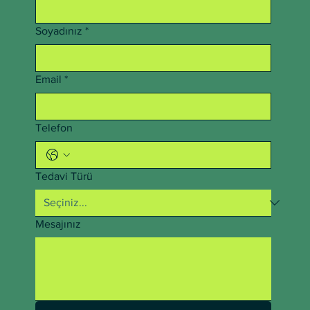
Soyadınız
*
Email
*
Telefon
Tedavi Türü
Mesajınız