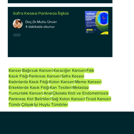
Safra Kesesi Pankreas İlişkisi
Doç.Dr.Mutlu Ünver
4 dakikada okunur
Kanser
Bağırsak Kanseri
Karaciğer Kanseri
Fıtık
Kasık Fıtığı
Pankreas Kanseri
Safra Kesesi
Kadınlarda Kasık Fıtığı
Kolon Kanseri
Meme Kanseri
Erkeklerde Kasık Fıtığı
Kan Testleri
Metastaz
Yumurtalık Kanseri
Anal
Çikolata Kisti ve Endometriozis
Pankreas Kist Belirtileri
Sağ Kolon Kanseri
Tiroid Kanseri
Tümör
Çölyak
İyi Huylu Tümörler