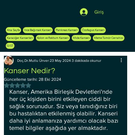
Giriş
Ana Sayfa
İnce Bağırsak Kanseri
Pankreas Kanseri
Özofagus Kanseri
Karaciğer Kanserleri
Kolon ve Rektum Kanseri
Mide Kanseri
Meme Tümör Cerrahisi
GIST
Doç.Dr.Mutlu Ünver
23 May 2024
3 dakikada okunur
Kanser Nedir?
Güncelleme tarihi:
28 Eki 2024
5 üzerinden NaN yıldız
Kanser, Amerika Birleşik Devletleri'nde 
her üç kişiden birini etkileyen ciddi bir 
sağlık sorunudur. Siz veya tanıdığınız biri 
bu hastalıktan etkilenmiş olabilir. Kanseri 
daha iyi anlamanıza yardımcı olacak bazı 
temel bilgiler aşağıda yer almaktadır.