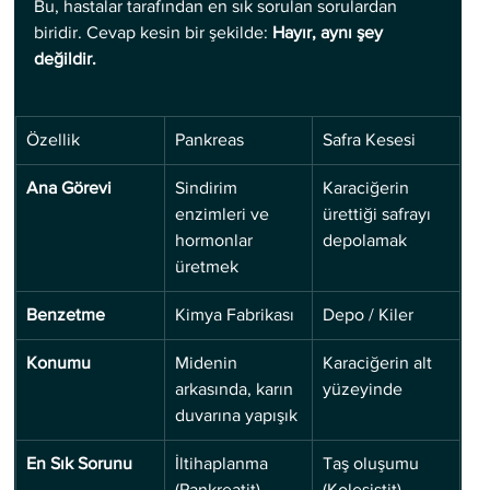
Bu, hastalar tarafından en sık sorulan sorulardan 
biridir. Cevap kesin bir şekilde: 
Hayır, aynı şey 
değildir.
Özellik
Pankreas
Safra Kesesi
Ana Görevi
Sindirim 
Karaciğerin 
enzimleri ve 
ürettiği safrayı 
hormonlar 
depolamak
üretmek
Benzetme
Kimya Fabrikası
Depo / Kiler
Konumu
Midenin 
Karaciğerin alt 
arkasında, karın 
yüzeyinde
duvarına yapışık
En Sık Sorunu
İltihaplanma 
Taş oluşumu 
(Pankreatit), 
(Kolesistit), 