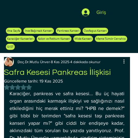
Giriş
Ana Sayfa
İnce Bağırsak Kanseri
Pankreas Kanseri
Özofagus Kanseri
Karaciğer Kanserleri
Kolon ve Rektum Kanseri
Mide Kanseri
Meme Tümör Cerrahisi
GIST
Doç.Dr.Mutlu Ünver
8 Kas 2025
4 dakikada okunur
Safra Kesesi Pankreas İlişkisi
Güncelleme tarihi:
19 Kas 2025
5 üzerinden NaN yıldız
Karaciğer, pankreas ve safra kesesi... Bu üç hayati 
organ arasındaki karmaşık ilişkiyi ve sağlığınızı nasıl 
etkilediğini hiç merak ettiniz mi? "HPB ne demek?" 
gibi tıbbi bir terimden "safra kesesi taşı pankreas 
kanseri yapar mı?" gibi ciddi bir endişeye kadar, 
aklınızdaki tüm soruları bu yazıda yanıtlıyoruz. Prof. 
Dr. Mutlu Ünver'in uzmanlığıyla, sindirim sisteminizin 