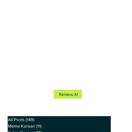
Randevu Al
All Posts
(149)
149 yazı
Meme Kanseri
(11)
11 yazı