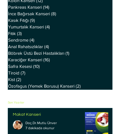
Kolon Kanseri
(12)
12 yazı
Pankreas Kanseri
(14)
14 yazı
İnce Bağırsak Kanseri
(8)
8 yazı
Kasık Fıtığı
(9)
9 yazı
Yumurtalık Kanseri
(4)
4 yazı
Fıtık
(3)
3 yazı
Sendrome
(4)
4 yazı
Anal Rahatsızlıklar
(4)
4 yazı
Böbrek Üstü Bezi Hastalıkları
(1)
1 yazı
Karaciğer Kanseri
(16)
16 yazı
Safra Kesesi
(10)
10 yazı
Tiroid
(7)
7 yazı
Kist
(2)
2 yazı
Özofagus (Yemek Borusu) Kanseri
(2)
2 yazı
Son Yazılar
Makat Kanseri
Doç.Dr.Mutlu Ünver
7 dakikada okunur