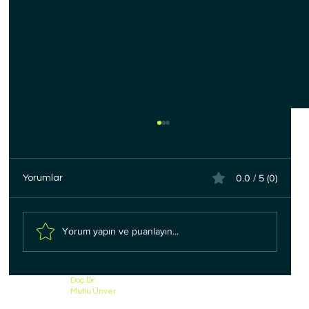
0.0 / 5 (0)
Yorumlar
Yorum yapın ve puanlayın...
Pankreas Kanseri Evreleri ve Belirtileri
Doç.Dr.
Mutlu Ünver