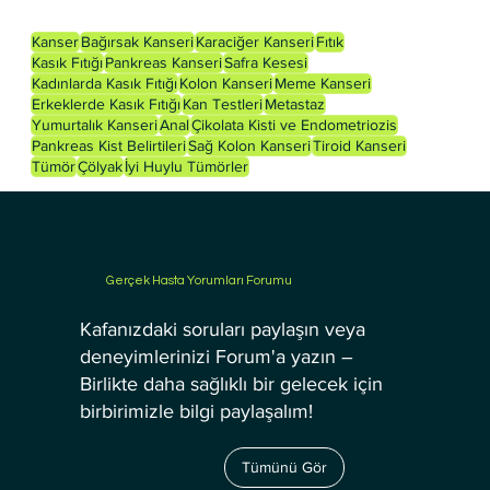
Kanser
Bağırsak Kanseri
Karaciğer Kanseri
Fıtık
Kasık Fıtığı
Pankreas Kanseri
Safra Kesesi
Kadınlarda Kasık Fıtığı
Kolon Kanseri
Meme Kanseri
Erkeklerde Kasık Fıtığı
Kan Testleri
Metastaz
Yumurtalık Kanseri
Anal
Çikolata Kisti ve Endometriozis
Pankreas Kist Belirtileri
Sağ Kolon Kanseri
Tiroid Kanseri
Tümör
Çölyak
İyi Huylu Tümörler
Gerçek Hasta Yorumları Forumu
Kafanızdaki soruları paylaşın veya
deneyimlerinizi Forum'a yazın –
Birlikte daha sağlıklı bir gelecek için
birbirimizle bilgi paylaşalım!
Tümünü Gör