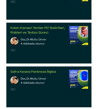
Kolon Kanseri Yeniler Mi? Belirtileri,
Riskleri ve Tedavi Süreci
Doç.Dr.Mutlu Ünver
4 dakikada okunur
Safra Kesesi Pankreas İlişkisi
Doç.Dr.Mutlu Ünver
4 dakikada okunur