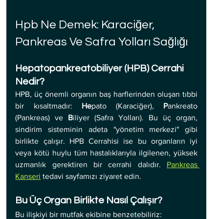
Hpb Ne Demek: Karaciğer, 
Pankreas Ve Safra Yolları Sağlığı
Hepatopankreatobiliyer (HPB) Cerrahi 
Nedir?
HPB, üç önemli organın baş harflerinden oluşan tıbbi 
bir kısaltmadır: 
He
pato (Karaciğer), 
P
ankreato 
(Pankreas) ve 
B
iliyer (Safra Yolları). Bu üç organ, 
sindirim sisteminin adeta "yönetim merkezi" gibi 
birlikte çalışır. HPB Cerrahisi ise bu organların iyi 
veya kötü huylu tüm hastalıklarıyla ilgilenen, yüksek 
uzmanlık gerektiren bir cerrahi dalıdır. 
Pankreas 
Kanseri
tedavi sayfamızı ziyaret edin.
Bu Üç Organ Birlikte Nasıl Çalışır?
Bu ilişkiyi bir mutfak ekibine benzetebiliriz: