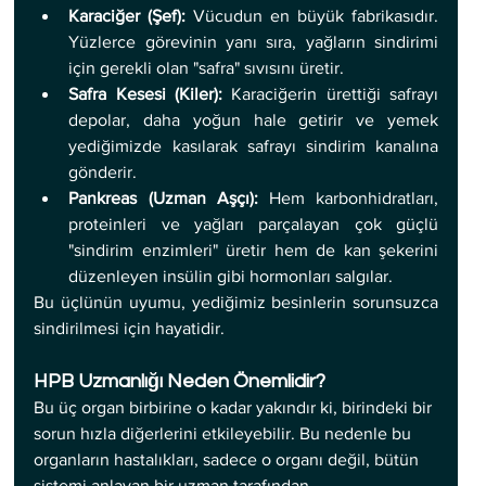
Karaciğer (Şef):
 Vücudun en büyük fabrikasıdır. 
Yüzlerce görevinin yanı sıra, yağların sindirimi 
için gerekli olan "safra" sıvısını üretir.
Safra Kesesi (Kiler):
 Karaciğerin ürettiği safrayı 
depolar, daha yoğun hale getirir ve yemek 
yediğimizde kasılarak safrayı sindirim kanalına 
gönderir.
Pankreas (Uzman Aşçı):
 Hem karbonhidratları, 
proteinleri ve yağları parçalayan çok güçlü 
"sindirim enzimleri" üretir hem de kan şekerini 
düzenleyen insülin gibi hormonları salgılar.
Bu üçlünün uyumu, yediğimiz besinlerin sorunsuzca 
sindirilmesi için hayatidir.
HPB Uzmanlığı Neden Önemlidir?
Bu üç organ birbirine o kadar yakındır ki, birindeki bir 
sorun hızla diğerlerini etkileyebilir. Bu nedenle bu 
organların hastalıkları, sadece o organı değil, bütün 
sistemi anlayan bir uzman tarafından 