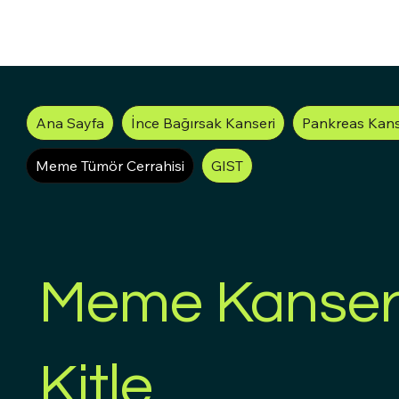
Ana Sayfa
İnce Bağırsak Kanseri
Pankreas Kans
Meme Tümör Cerrahisi
GIST
Meme Kanser
Kitle