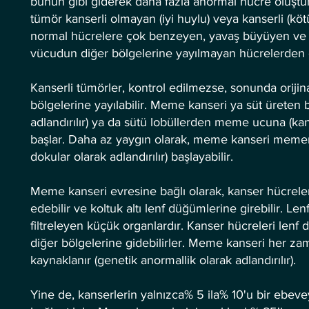
bunun gibi giderek daha fazla anormal hücre oluştur
tümör kanserli olmayan (iyi huylu) veya kanserli (köt
normal hücrelere çok benzeyen, yavaş büyüyen ve y
vücudun diğer bölgelerine yayılmayan hücrelerden 
Kanserli tümörler, kontrol edilmezse, sonunda oriji
bölgelerine yayılabilir. Meme kanseri ya süt üreten b
adlandırılır) ya da sütü lobüllerden meme ucuna (kana
başlar. Daha az yaygın olarak, meme kanseri memenin
dokular olarak adlandırılır) başlayabilir.
Meme kanseri evresine bağlı olarak, kanser hücreler
edebilir ve koltuk altı lenf düğümlerine girebilir. L
filtreleyen küçük organlardır. Kanser hücreleri lenf
diğer bölgelerine gidebilirler. Meme kanseri her za
kaynaklanır (genetik anormallik olarak adlandırılır).
Yine de, kanserlerin yalnızca% 5 ila% 10'u bir ebev