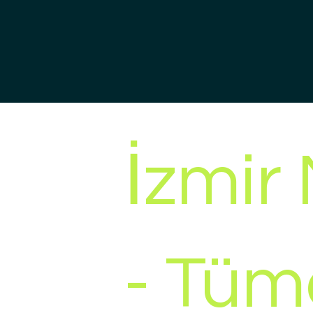
İzmir
- Tüm