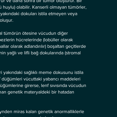
ur ve daha sonra bir tümör oluşturur. Bir
ü huylu) olabilir. Kanserli olmayan tümörler,
akındaki dokuları istila etmeyen veya
oluşur.
nal tümörün ötesine vücudun diğer
ezlerin hücrelerinde (lobüller olarak
llar olarak adlandırılır) boşaltan geçitlerde
 yağlı ve lifli bağ dokularında (stromal
i yakındaki sağlıklı meme dokusunu istila
enf düğümleri vücuttaki yabancı maddeleri
 düğümlerine girerse, lenf sıvısında vücudun
man genetik materyaldeki bir hatadan
eynden miras kalan genetik anormalliklerle