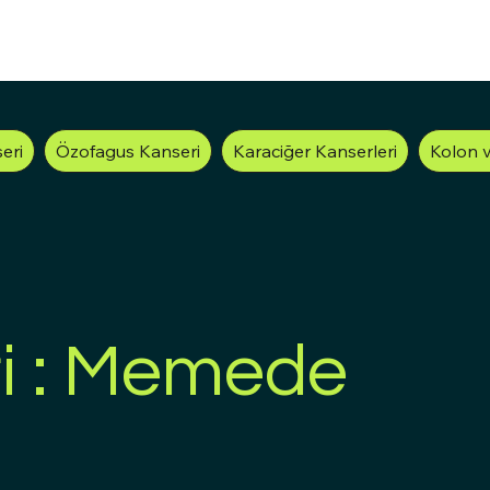
eri
Özofagus Kanseri
Karaciğer Kanserleri
Kolon 
i : Memede