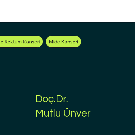
ve Rektum Kanseri
Mide Kanseri
Doç.Dr.
Mutlu Ünver