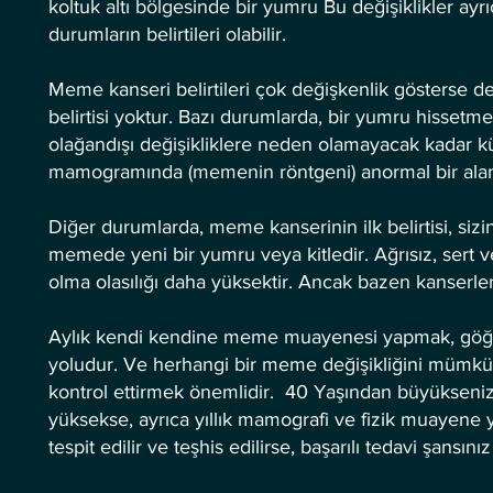
koltuk altı bölgesinde bir yumru Bu değişiklikler ayr
durumların belirtileri olabilir.
Meme kanseri belirtileri çok değişkenlik gösterse de
belirtisi yoktur. Bazı durumlarda, bir yumru hissetm
olağandışı değişikliklere neden olamayacak kadar küç
mamogramında (memenin röntgeni) anormal bir alan o
Diğer durumlarda, meme kanserinin ilk belirtisi, si
memede yeni bir yumru veya kitledir. Ağrısız, sert 
olma olasılığı daha yüksektir. Ancak bazen kanserle
Aylık kendi kendine meme muayenesi yapmak, göğüsle
yoludur. Ve herhangi bir meme değişikliğini mümkün
kontrol ettirmek önemlidir. 40 Yaşından büyükseni
yüksekse, ayrıca yıllık mamografi ve fizik muayene 
tespit edilir ve teşhis edilirse, başarılı tedavi şansını