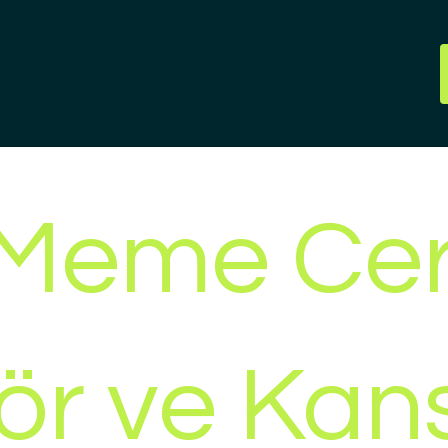
 Meme Cer
ör ve Kan