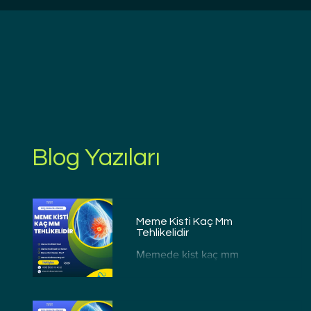
Blog Yazıları
Meme Kisti Kaç Mm
Tehlikelidir
Memede kist kaç mm
tehlikelidir sorusunun yanıtı
şudur: risk boyuttan çok
ultrason yapısıyla belirlenir.