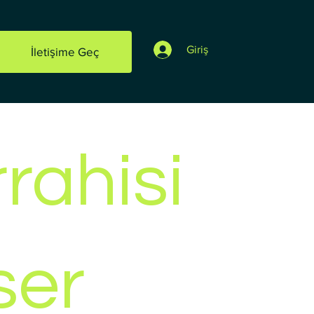
Giriş
İletişime Geç
rahisi
ser