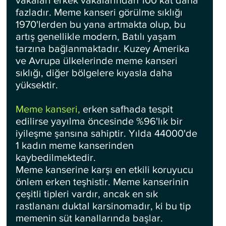
vakaları erkek vakalarından 100 kat daha 
fazladır. Meme kanseri görülme sıklığı 
1970'lerden bu yana artmakta olup, bu 
artış genellikle modern, Batılı yaşam 
tarzına bağlanmaktadır. Kuzey Amerika 
ve Avrupa ülkelerinde meme kanseri 
sıklığı, diğer bölgelere kıyasla daha 
yüksektir.
Meme kanseri,
 erken safhada tespit 
edilirse yayılma öncesinde %96'lık bir 
iyileşme şansına sahiptir. Yılda 44000'de 
1 kadın meme kanserinden 
kaybedilmektedir.
Meme kanserine karşı en etkili koruyucu 
önlem erken teşhistir. Meme kanserinin 
çeşitli tipleri vardır, ancak en sık 
rastlananı duktal karsinomadır, ki bu tip 
memenin süt kanallarında başlar.