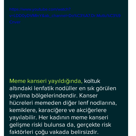
https://www.youtube.com/watch?
v=LDD0yDVMInY&ab_channel=Do%C3%A7.Dr.Mutlu%C3%9
Cnver
Meme kanseri yayıldığında,
 koltuk 
altındaki lenfatik nodüller en sık görülen 
yayılma bölgelerindendir. Kanser 
hücreleri memeden diğer lenf nodlarına, 
kemiklere, karaciğere ve akciğerlere 
yayılabilir. Her kadının meme kanseri 
gelişme riski bulunsa da, gerçekte risk 
faktörleri çoğu vakada belirsizdir.