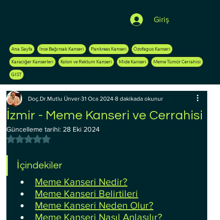
Giriş
Ana Sayfa
İnce Bağırsak Kanseri
Pankreas Kanseri
Özofagus Kanseri
Karaciğer Kanserleri
Kolon ve Rektum Kanseri
Mide Kanseri
Meme Tümör Cerrahisi
GIST
Doç.Dr.Mutlu Ünver
31 Oca 2024
8 dakikada okunur
İzmir - Meme Kanseri ve Cerrahisi
Güncelleme tarihi:
28 Eki 2024
5 üzerinden NaN yıldız
İçindekiler
Meme Kanseri Nedir?
Meme Kanseri Belirtileri
Meme Kanseri Neden Olur?
Meme Kanseri Nasıl Anlaşılır?