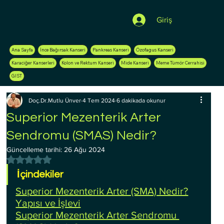
Giriş
Ana Sayfa
İnce Bağırsak Kanseri
Pankreas Kanseri
Özofagus Kanseri
Karaciğer Kanserleri
Kolon ve Rektum Kanseri
Mide Kanseri
Meme Tümör Cerrahisi
GIST
Doç.Dr.Mutlu Ünver
4 Tem 2024
6 dakikada okunur
Superior Mezenterik Arter
Sendromu (SMAS) Nedir?
Güncelleme tarihi:
26 Ağu 2024
5 üzerinden NaN yıldız
İçindekiler
Superior Mezenterik Arter (SMA) Nedir?
Yapısı ve İşlevi
Superior Mezenterik Arter Sendromu 