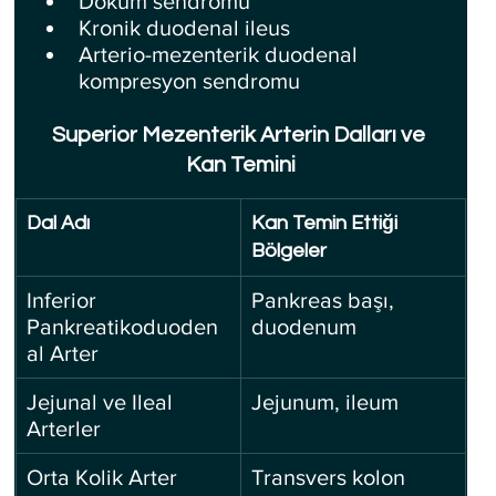
Döküm sendromu
Kronik duodenal ileus
Arterio-mezenterik duodenal 
kompresyon sendromu
Superior Mezenterik Arterin Dalları ve 
Kan Temini
Dal Adı
Kan Temin Ettiği 
Bölgeler
Inferior 
Pankreas başı, 
Pankreatikoduoden
duodenum
al Arter
Jejunal ve Ileal 
Jejunum, ileum
Arterler
Orta Kolik Arter
Transvers kolon