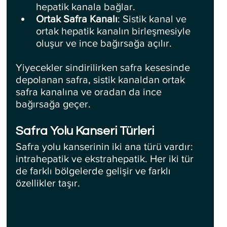
hepatik kanala bağlar.
Ortak Safra Kanalı
: Sistik kanal ve 
ortak hepatik kanalın birleşmesiyle 
oluşur ve ince bağırsağa açılır.
Yiyecekler sindirilirken safra kesesinde 
depolanan safra, sistik kanaldan ortak 
safra kanalına ve oradan da ince 
bağırsağa geçer.
Safra Yolu Kanseri Türleri
Safra yolu kanserinin iki ana türü vardır: 
intrahepatik ve ekstrahepatik. Her iki tür 
de farklı bölgelerde gelişir ve farklı 
özellikler taşır.