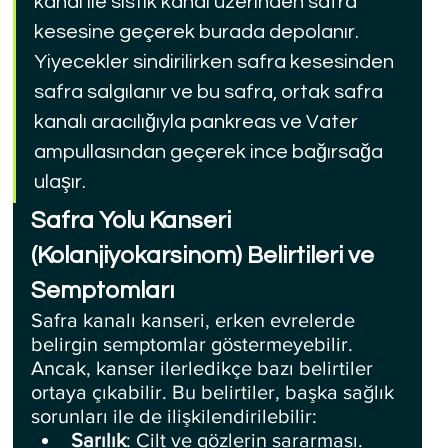
kanal ile sistik kanal üzerinden safra 
kesesine geçerek burada depolanır. 
Yiyecekler sindirilirken safra kesesinden 
safra salgılanır ve bu safra, ortak safra 
kanalı aracılığıyla pankreas ve Vater 
ampullasından geçerek ince bağırsağa 
ulaşır.
Safra Yolu Kanseri 
(Kolanjiyokarsinom) Belirtileri ve 
Semptomları
Safra kanalı kanseri, erken evrelerde 
belirgin semptomlar göstermeyebilir. 
Ancak, kanser ilerledikçe bazı belirtiler 
ortaya çıkabilir. Bu belirtiler, başka sağlık 
sorunları ile de ilişkilendirilebilir:
Sarılık
: Cilt ve gözlerin sararması.