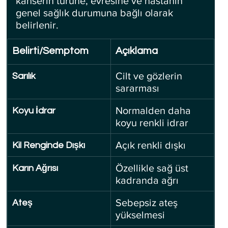
kanserin türüne, evresine ve hastanın 
genel sağlık durumuna bağlı olarak 
belirlenir.
Belirti/Semptom
Açıklama
Cilt ve gözlerin 
Sarılık
sararması
Normalden daha 
Koyu İdrar
koyu renkli idrar
Açık renkli dışkı
Kil Renginde Dışkı
Özellikle sağ üst 
Karın Ağrısı
kadranda ağrı
Sebepsiz ateş 
Ateş
yükselmesi