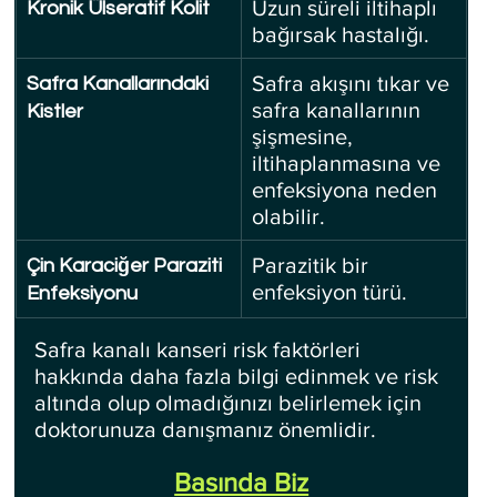
Uzun süreli iltihaplı 
Kronik Ülseratif Kolit
bağırsak hastalığı.
Safra akışını tıkar ve 
Safra Kanallarındaki 
safra kanallarının 
Kistler
şişmesine, 
iltihaplanmasına ve 
enfeksiyona neden 
olabilir.
Parazitik bir 
Çin Karaciğer Paraziti 
enfeksiyon türü.
Enfeksiyonu
Safra kanalı kanseri risk faktörleri 
hakkında daha fazla bilgi edinmek ve risk 
altında olup olmadığınızı belirlemek için 
doktorunuza danışmanız önemlidir.
Basında Biz