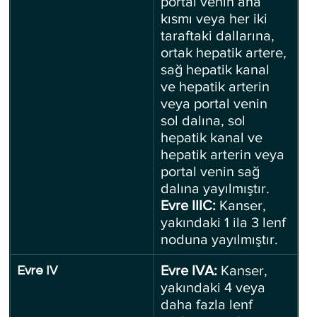
portal venin ana 
kısmı veya her iki 
taraftaki dallarına, 
ortak hepatik artere, 
sağ hepatik kanal 
ve hepatik arterin 
veya portal venin 
sol dalına, sol 
hepatik kanal ve 
hepatik arterin veya 
portal venin sağ 
dalına yayılmıştır.
Evre IIIC:
 Kanser, 
yakındaki 1 ila 3 lenf 
noduna yayılmıştır.
Evre IVA:
 Kanser, 
Evre IV
yakındaki 4 veya 
daha fazla lenf 