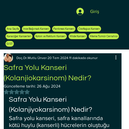
Giriş
Ana Sayfa
İnce Bağırsak Kanseri
Pankreas Kanseri
Özofagus Kanseri
Karaciğer Kanserleri
Kolon ve Rektum Kanseri
Mide Kanseri
Meme Tümör Cerrahisi
GIST
Doç.Dr.Mutlu Ünver
20 Tem 2024
11 dakikada okunur
Safra Yolu Kanseri
(Kolanjiokarsinom) Nedir?
Güncelleme tarihi:
26 Ağu 2024
5 üzerinden NaN yıldız
Safra Yolu Kanseri 
(Kolanjiyokarsinom) Nedir?
Safra yolu kanseri, safra kanallarında 
kötü huylu (kanserli) hücrelerin oluştuğu 