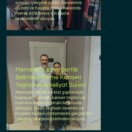
sonrası iyileşme süreci, beslenme
düzeni ve hayata dönüş hakkında
merak ettikleriniz için hasta
tavsiyelerini okuyun.
Memede Kist ve Sertlik
Belirtileri: Meme Kanseri
Teşhisi ve Ameliyat Süreci
Memede sertlik ve kist şüphesiyle
başlayan yolculuk, kanser teşhisi ve
meme koruyucu cerrahi ile umuda
dönüştü. Erken teşhisin önemini ve
modern tedavi yöntemlerini gerçek bir
iyileşme hikayesi üzerinden okuyun.