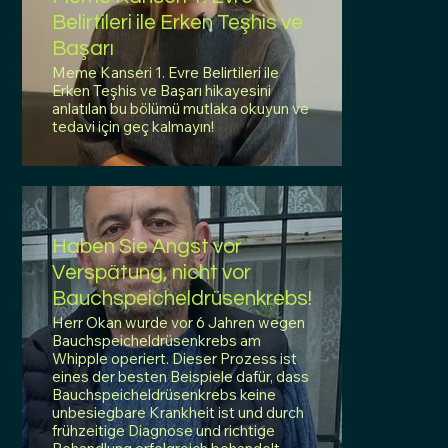
Belirtileri ile Erken Teşhis ve
Başarı
Meme Kanseri 1. Evre Belirtileri ile
Erken Teşhis ve Başarı hikayesini
anlatılan bu bölümü mutlaka okuyun ve
tedavi için geç kalmayın!
Haben Sie Angst vor
Verspätung, nicht vor
Bauchspeicheldrüsenkrebs!
Herr Okan wurde vor 6 Jahren wegen
Bauchspeicheldrüsenkrebs am
Whipple operiert. Dieser Prozess ist
eines der besten Beispiele dafür, dass
Bauchspeicheldrüsenkrebs keine
unbesiegbare Krankheit ist und durch
frühzeitige Diagnose und richtige