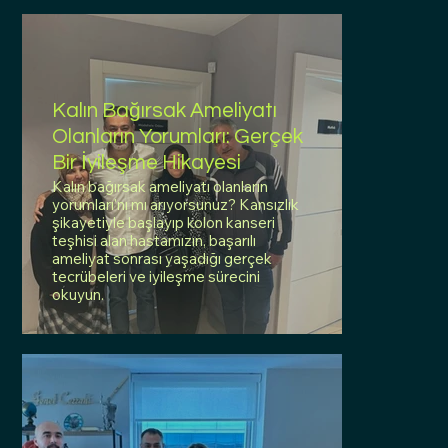
Kalın Bağırsak Ameliyatı
Olanların Yorumları: Gerçek
Bir İyileşme Hikayesi
Kalın bağırsak ameliyatı olanların
yorumları'nı mı arıyorsunuz? Kansızlık
şikayetiyle başlayıp kolon kanseri
teşhisi alan hastamızın, başarılı
ameliyat sonrası yaşadığı gerçek
tecrübeleri ve iyileşme sürecini
okuyun.