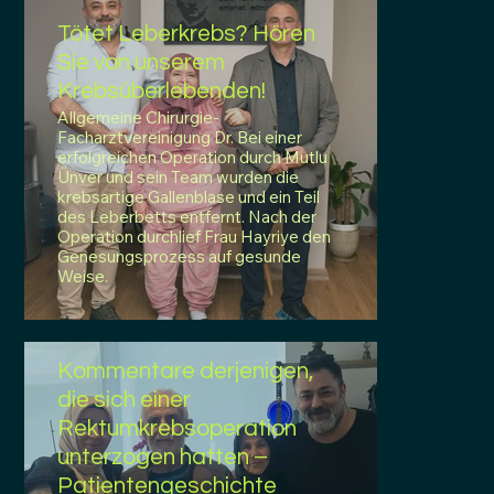
Tötet Leberkrebs? Hören
Sie von unserem
Krebsüberlebenden!
Allgemeine Chirurgie-
Facharztvereinigung Dr. Bei einer
erfolgreichen Operation durch Mutlu
Ünver und sein Team wurden die
krebsartige Gallenblase und ein Teil
des Leberbetts entfernt. Nach der
Operation durchlief Frau Hayriye den
Genesungsprozess auf gesunde
Weise.
Kommentare derjenigen,
die sich einer
Rektumkrebsoperation
unterzogen hatten –
Patientengeschichte