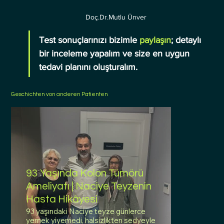
Doç.Dr.Mutlu Ünver
Test sonuçlarınızı bizimle 
paylaşın
; detaylı 
bir inceleme yapalım ve size en uygun 
tedavi planını oluşturalım.
Geschichten von anderen Patienten
93 Yaşında Kolon Tümörü
Ameliyatı | Naciye Teyzenin
Hasta Hikâyesi
93 yaşındaki Naciye teyze günlerce
yemek yiyemedi, halsizlikten sedyeyle