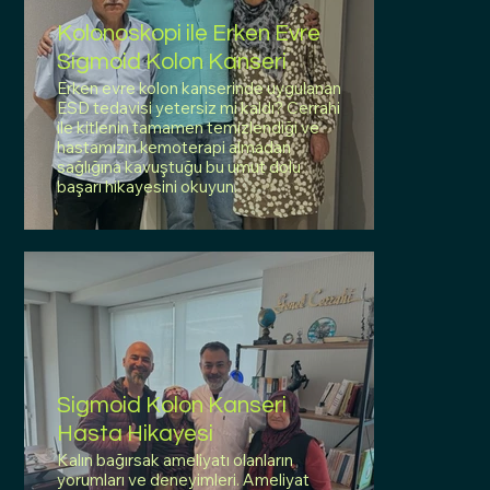
Kolonoskopi ile Erken Evre
Sigmoid Kolon Kanseri
Erken evre kolon kanserinde uygulanan
ESD tedavisi yetersiz mi kaldı? Cerrahi
ile kitlenin tamamen temizlendiği ve
hastamızın kemoterapi almadan
sağlığına kavuştuğu bu umut dolu
başarı hikayesini okuyun.
Sigmoid Kolon Kanseri
Hasta Hikayesi
Kalın bağırsak ameliyatı olanların
yorumları ve deneyimleri. Ameliyat