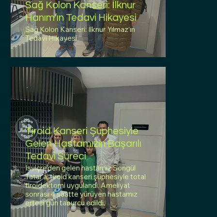
Sağ Kolon Kanseri: İlknur
Hanım’ın Tedavi Hikayesi
Sağ Kolon Kanseri: İlknur Yılmaz’ın
Tedavi Hikayesi
Tiroid Kanseri Şüphesiyle
Gelen Hastamızın Başarılı
Tedavi Süreci
İsviçre’den gelen hastamız Songül
Tatar’a, tiroid kanseri şüphesiyle total
tiroidektomi uygulandı. Ameliyat
sonrası 4 saatte yürüyen hastamız
ertesi gün taburcu edildi.