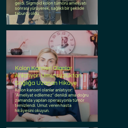
geldi. Sigmoid kolon tümörü ameliyatı
sonrası yürüyerek, sağlıklı bir şekilde
taburcu oldu.
Kolon Kanseri Olanlar
Anlatıyor: Umutsuzluktan
Sağlığa Uzanan Hikâye
Kolon kanseri olanlar anlatıyor:
“Ameliyat edilemez” denildi ama doğru
zamanda yapılan operasyonla tümör
temizlendi. Umut veren hasta
hikâyesini okuyun.