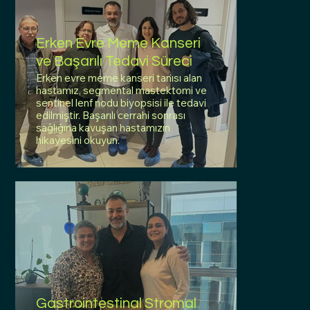
Erken Evre Meme Kanseri
ve Başarılı Tedavi Süreci
Erken evre meme kanseri tanısı alan
hastamız, segmental mastektomi ve
sentinel lenf nodu biyopsisi ile tedavi
edilmiştir. Başarılı cerrahi sonrası
sağlığına kavuşan hastamızın
hikayesini okuyun.
Gastrointestinal Stromal