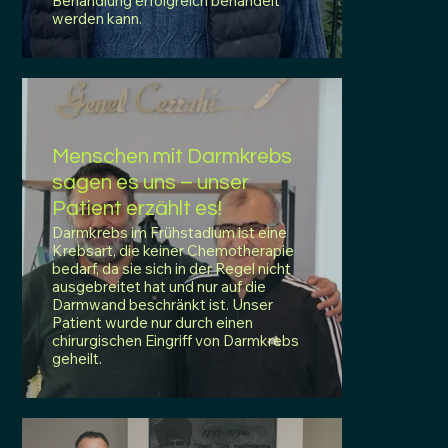
Behandlung erfolgreich behandelt
werden kann.
Menschen mit Darmkrebs
sagen es uns – unser
Patient erzählt es!
Darmkrebs im Frühstadium ist eine
Krebsart, die keiner Chemotherapie
bedarf, da sie sich in der Regel nicht
ausgebreitet hat und nur auf die
Darmwand beschränkt ist. Unser
Patient wurde nur durch einen
chirurgischen Eingriff von Darmkrebs
geheilt.