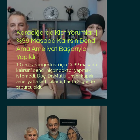
Karaciğerde Kist Yorumları |
%99 Masada Kalırsın Dendi
Ama Ameliyat Başarıyla
Yapıldı
10 cm karaciğer kisti için “%99 masada
kalırsın” dendi, hiçbir doktor yapmak
istemedi. Doç. Dr. Mutlu Ünver kapalı
ameliyatla kisti çıkardı, hasta 2. günde
taburcu oldu.