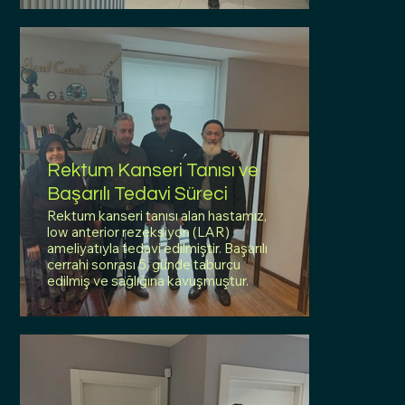
Rektum Kanseri Tanısı ve
Başarılı Tedavi Süreci
Rektum kanseri tanısı alan hastamız,
low anterior rezeksiyon (LAR)
ameliyatıyla tedavi edilmiştir. Başarılı
cerrahi sonrası 5. günde taburcu
edilmiş ve sağlığına kavuşmuştur.