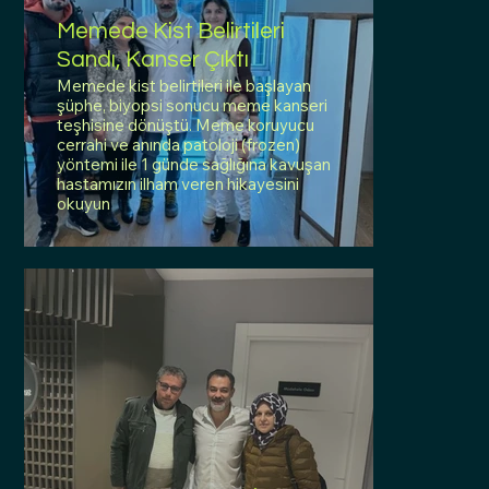
Memede Kist Belirtileri
Sandı, Kanser Çıktı
Memede kist belirtileri ile başlayan
şüphe, biyopsi sonucu meme kanseri
teşhisine dönüştü. Meme koruyucu
cerrahi ve anında patoloji (frozen)
yöntemi ile 1 günde sağlığına kavuşan
hastamızın ilham veren hikayesini
okuyun