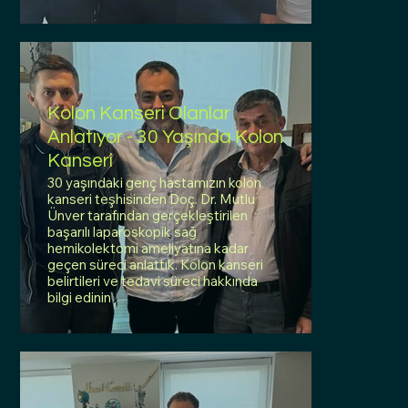
Kolon Kanseri Olanlar
Anlatıyor - 30 Yaşında Kolon
Kanseri
30 yaşındaki genç hastamızın kolon
kanseri teşhisinden Doç. Dr. Mutlu
Ünver tarafından gerçekleştirilen
başarılı laparoskopik sağ
hemikolektomi ameliyatına kadar
geçen süreci anlattık. Kolon kanseri
belirtileri ve tedavi süreci hakkında
bilgi edinin