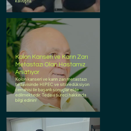
kavuştu.
Kolon Kanseri ve Karın Zarı
Metastazı Olan Hastamız
Anlatıyor
Kolon kanseri ve karın zarı metastazı
tedavisinde HIPEC ve sitoredüksiyon
cerrahisi ile başarılı sonuçlar elde
edilmektedir. Tedavi süreci hakkında
bilgi edinin!