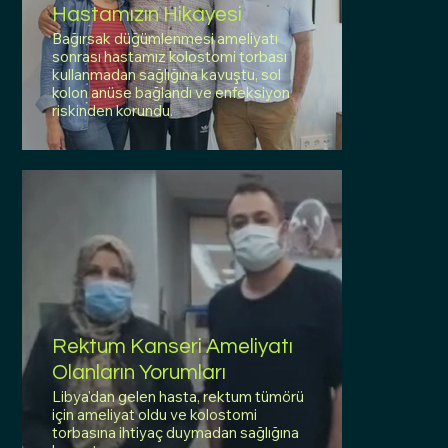
Hastamızın Hikayesi
Bağırsak düğümlenmesi ameliyatı
sonrası hastamız kolostomi torbası
kullanmadan sağlığına kavuştu, sol
kolon anüse bağlandı ve enfeksiyon
riskinden korundu.
Rektum Kanseri Ameliyatı
Olanların Yorumları
Libya'dan gelen hasta, rektum tümörü
için ameliyat oldu ve kolostomi
torbasına ihtiyaç duymadan sağlığına