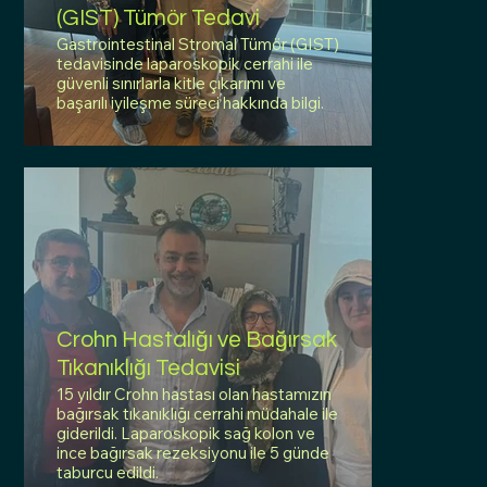
(GIST) Tümör Tedavi
Gastrointestinal Stromal Tümör (GIST)
tedavisinde laparoskopik cerrahi ile
güvenli sınırlarla kitle çıkarımı ve
başarılı iyileşme süreci hakkında bilgi.
Crohn Hastalığı ve Bağırsak
Tıkanıklığı Tedavisi
15 yıldır Crohn hastası olan hastamızın
bağırsak tıkanıklığı cerrahi müdahale ile
giderildi. Laparoskopik sağ kolon ve
ince bağırsak rezeksiyonu ile 5 günde
taburcu edildi.