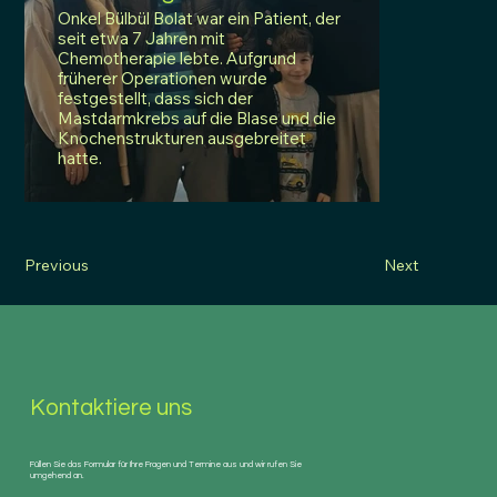
Onkel Bülbül Bolat war ein Patient, der
seit etwa 7 Jahren mit
Chemotherapie lebte. Aufgrund
früherer Operationen wurde
festgestellt, dass sich der
Mastdarmkrebs auf die Blase und die
Knochenstrukturen ausgebreitet
hatte.
Previous
Next
Kontaktiere uns
Füllen Sie das Formular für Ihre Fragen und Termine aus und wir rufen Sie
umgehend an.