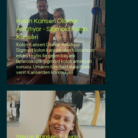
Kolon Kanseri Olanlar
Anlatıyor - Sigmoid Kolon
Kanseri
Kolon Kanseri Olanlar Anlatıyor -
Sigmoid kolon kanseri olan hastamızın
erken teşhis ile gelen başarılı
laparoskopik sigmoid kolon ameliyatı
sonucu. Umarım tüm hastalara ilham
verir! Kanserden korkmayın!
Meme Kanseri 1. Evre