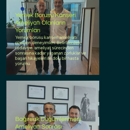
Yemek Borusu Kanseri
Ameliyatı Olanların
Yorumları
Yemek borusu kanseri ameliyatı
olanların deneyimleri: Belirtilerden
tedaviye, ameliyat sürecinden
sonrasına kadar yaşanan zorluklar ve
başarı hikayeleri ile dolu bir hasta
yorumu.
Bağırsak Düğümlenmesi
Ameliyatı Sonrası