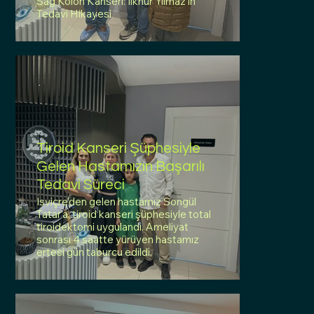
Sağ Kolon Kanseri: İlknur Yılmaz’ın
Tedavi Hikayesi
Tiroid Kanseri Şüphesiyle
Gelen Hastamızın Başarılı
Tedavi Süreci
İsviçre’den gelen hastamız Songül
Tatar’a, tiroid kanseri şüphesiyle total
tiroidektomi uygulandı. Ameliyat
sonrası 4 saatte yürüyen hastamız
ertesi gün taburcu edildi.