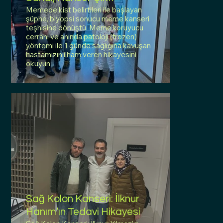
Memede kist belirtileri ile başlayan
şüphe, biyopsi sonucu meme kanseri
teşhisine dönüştü. Meme koruyucu
cerrahi ve anında patoloji (frozen)
yöntemi ile 1 günde sağlığına kavuşan
hastamızın ilham veren hikayesini
okuyun
Sağ Kolon Kanseri: İlknur
Hanım’ın Tedavi Hikayesi