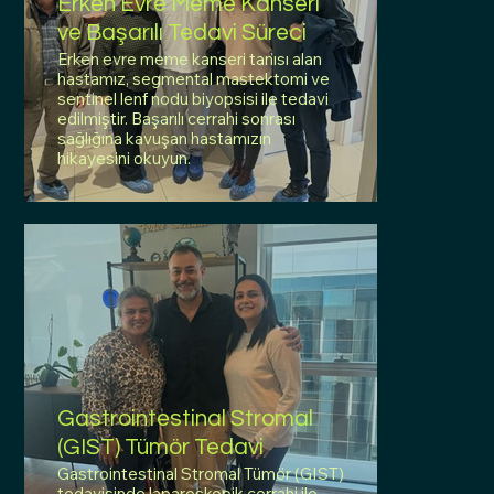
Erken Evre Meme Kanseri
ve Başarılı Tedavi Süreci
Erken evre meme kanseri tanısı alan
hastamız, segmental mastektomi ve
sentinel lenf nodu biyopsisi ile tedavi
edilmiştir. Başarılı cerrahi sonrası
sağlığına kavuşan hastamızın
hikayesini okuyun.
Gastrointestinal Stromal
(GIST) Tümör Tedavi
Gastrointestinal Stromal Tümör (GIST)
tedavisinde laparoskopik cerrahi ile