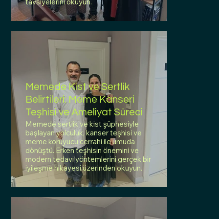
tavsiyelerini okuyun.
Memede Kist ve Sertlik
Belirtileri: Meme Kanseri
Teşhisi ve Ameliyat Süreci
Memede sertlik ve kist şüphesiyle
başlayan yolculuk, kanser teşhisi ve
meme koruyucu cerrahi ile umuda
dönüştü. Erken teşhisin önemini ve
modern tedavi yöntemlerini gerçek bir
iyileşme hikayesi üzerinden okuyun.