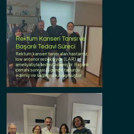
Rektum Kanseri Tanısı ve
Başarılı Tedavi Süreci
Rektum kanseri tanısı alan hastamız,
low anterior rezeksiyon (LAR)
ameliyatıyla tedavi edilmiştir. Başarılı
cerrahi sonrası 5. günde taburcu
edilmiş ve sağlığına kavuşmuştur.