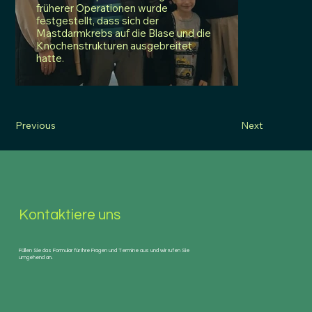
früherer Operationen wurde
festgestellt, dass sich der
Mastdarmkrebs auf die Blase und die
Knochenstrukturen ausgebreitet
hatte.
Previous
Next
Kontaktiere uns
Füllen Sie das Formular für Ihre Fragen und Termine aus und wir rufen Sie
umgehend an.