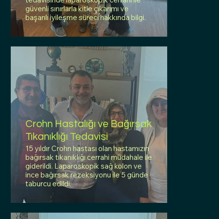
güvenli sınırlarla kitle çıkarımı ve
başarılı iyileşme süreci hakkında bilgi.
Crohn Hastalığı ve Bağırsak
Tıkanıklığı Tedavisi
15 yıldır Crohn hastası olan hastamızın
bağırsak tıkanıklığı cerrahi müdahale ile
giderildi. Laparoskopik sağ kolon ve
ince bağırsak rezeksiyonu ile 5 günde
taburcu edildi.