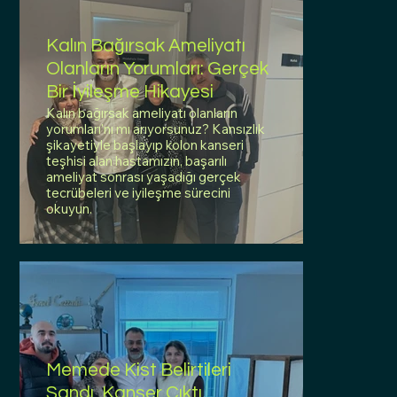
Kalın Bağırsak Ameliyatı
Olanların Yorumları: Gerçek
Bir İyileşme Hikayesi
Kalın bağırsak ameliyatı olanların
yorumları'nı mı arıyorsunuz? Kansızlık
şikayetiyle başlayıp kolon kanseri
teşhisi alan hastamızın, başarılı
ameliyat sonrası yaşadığı gerçek
tecrübeleri ve iyileşme sürecini
okuyun.
Memede Kist Belirtileri
Sandı, Kanser Çıktı