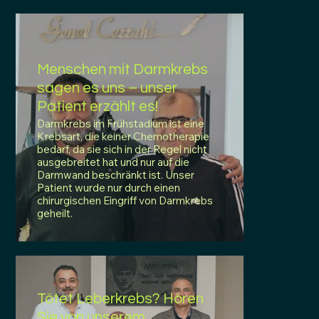
Menschen mit Darmkrebs
sagen es uns – unser
Patient erzählt es!
Darmkrebs im Frühstadium ist eine
Krebsart, die keiner Chemotherapie
bedarf, da sie sich in der Regel nicht
ausgebreitet hat und nur auf die
Darmwand beschränkt ist. Unser
Patient wurde nur durch einen
chirurgischen Eingriff von Darmkrebs
geheilt.
Tötet Leberkrebs? Hören
Sie von unserem