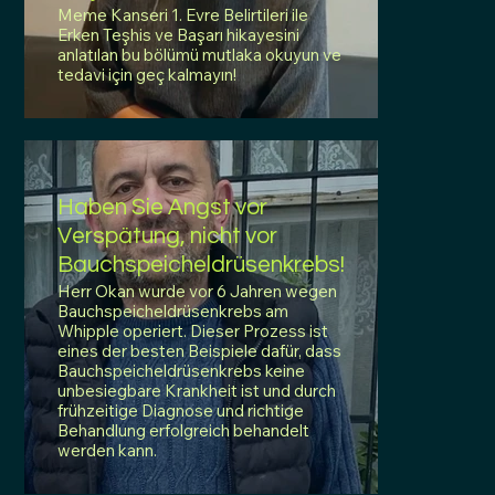
Meme Kanseri 1. Evre Belirtileri ile
Erken Teşhis ve Başarı hikayesini
anlatılan bu bölümü mutlaka okuyun ve
tedavi için geç kalmayın!
Haben Sie Angst vor
Verspätung, nicht vor
Bauchspeicheldrüsenkrebs!
Herr Okan wurde vor 6 Jahren wegen
Bauchspeicheldrüsenkrebs am
Whipple operiert. Dieser Prozess ist
eines der besten Beispiele dafür, dass
Bauchspeicheldrüsenkrebs keine
unbesiegbare Krankheit ist und durch
frühzeitige Diagnose und richtige
Behandlung erfolgreich behandelt
werden kann.