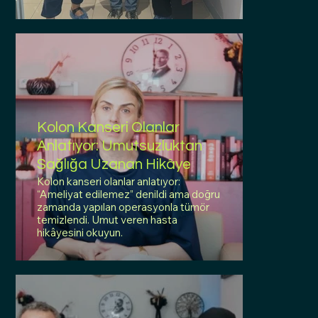
Kolon Kanseri Olanlar
Anlatıyor: Umutsuzluktan
Sağlığa Uzanan Hikâye
Kolon kanseri olanlar anlatıyor:
“Ameliyat edilemez” denildi ama doğru
zamanda yapılan operasyonla tümör
temizlendi. Umut veren hasta
hikâyesini okuyun.