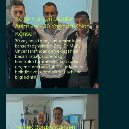
Kolon Kanseri Olanlar
Anlatıyor - 30 Yaşında Kolon
Kanseri
30 yaşındaki genç hastamızın kolon
kanseri teşhisinden Doç. Dr. Mutlu
Ünver tarafından gerçekleştirilen
başarılı laparoskopik sağ
hemikolektomi ameliyatına kadar
geçen süreci anlattık. Kolon kanseri
belirtileri ve tedavi süreci hakkında
bilgi edinin
Yemek Borusu Kanseri