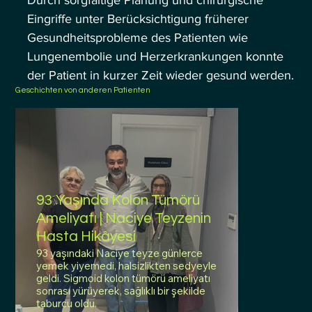
Eingriffe unter Berücksichtigung früherer 
Gesundheitsprobleme des Patienten wie 
Lungenembolie und Herzerkrankungen konnte 
der Patient in kurzer Zeit wieder gesund werden.
Geschichten von anderen Patienten
93 Yaşında Kolon Tümörü
Ameliyatı | Naciye Teyzenin
Hasta Hikâyesi
93 yaşındaki Naciye teyze günlerce
yemek yiyemedi, halsizlikten sedyeyle
geldi. Sigmoid kolon tümörü ameliyatı
sonrası yürüyerek, sağlıklı bir şekilde
taburcu oldu.