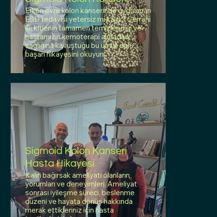
Erken evre kolon kanserinde uygulanan
ESD tedavisi yetersiz mi kaldı? Cerrahi
ile kitlenin tamamen temizlendiği ve
hastamızın kemoterapi almadan
sağlığına kavuştuğu bu umut dolu
başarı hikayesini okuyun.
Sigmoid Kolon Kanseri
Hasta Hikayesi
Kalın bağırsak ameliyatı olanların
yorumları ve deneyimleri. Ameliyat
sonrası iyileşme süreci, beslenme
düzeni ve hayata dönüş hakkında
merak ettikleriniz için hasta