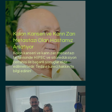
Kolon Kanseri ve Karın Zarı
Metastazı Olan Hastamız
Anlatıyor
Kolon kanseri ve karın zarı metastazı
tedavisinde HIPEC ve sitoredüksiyon
cerrahisi ile başarılı sonuçlar elde
edilmektedir. Tedavi süreci hakkında
bilgi edinin!