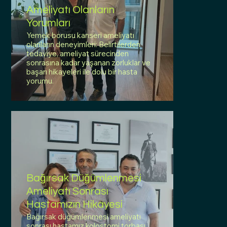
Ameliyatı Olanların
Yorumları
Yemek borusu kanseri ameliyatı
olanların deneyimleri: Belirtilerden
tedaviye, ameliyat sürecinden
sonrasına kadar yaşanan zorluklar ve
başarı hikayeleri ile dolu bir hasta
yorumu.
Bağırsak Düğümlenmesi
Ameliyatı Sonrası
Hastamızın Hikayesi
Bağırsak düğümlenmesi ameliyatı
sonrası hastamız kolostomi torbası