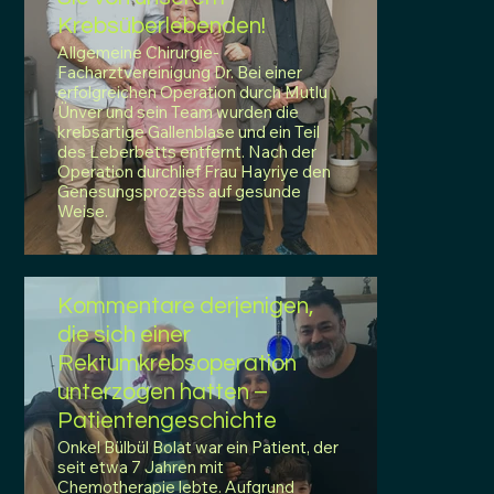
Krebsüberlebenden!
Allgemeine Chirurgie-
Facharztvereinigung Dr. Bei einer
erfolgreichen Operation durch Mutlu
Ünver und sein Team wurden die
krebsartige Gallenblase und ein Teil
des Leberbetts entfernt. Nach der
Operation durchlief Frau Hayriye den
Genesungsprozess auf gesunde
Weise.
Kommentare derjenigen,
die sich einer
Rektumkrebsoperation
unterzogen hatten –
Patientengeschichte
Onkel Bülbül Bolat war ein Patient, der
seit etwa 7 Jahren mit
Chemotherapie lebte. Aufgrund