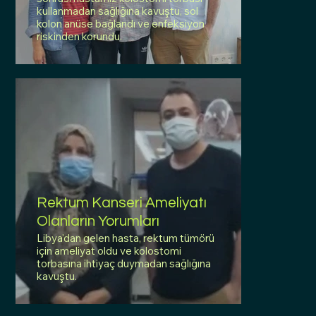
kullanmadan sağlığına kavuştu, sol
kolon anüse bağlandı ve enfeksiyon
riskinden korundu.
Rektum Kanseri Ameliyatı
Olanların Yorumları
Libya'dan gelen hasta, rektum tümörü
için ameliyat oldu ve kolostomi
torbasına ihtiyaç duymadan sağlığına
kavuştu.