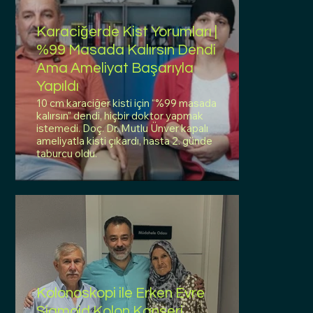
Karaciğerde Kist Yorumları |
%99 Masada Kalırsın Dendi
Ama Ameliyat Başarıyla
Yapıldı
10 cm karaciğer kisti için “%99 masada
kalırsın” dendi, hiçbir doktor yapmak
istemedi. Doç. Dr. Mutlu Ünver kapalı
ameliyatla kisti çıkardı, hasta 2. günde
taburcu oldu.
Kolonoskopi ile Erken Evre
Sigmoid Kolon Kanseri