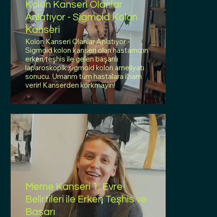
Kolon Kanseri Olanlar
Anlatıyor - Sigmoid Kolon
Kanseri
Kolon Kanseri Olanlar Anlatıyor -
Sigmoid kolon kanseri olan hastamızın
erken teşhis ile gelen başarılı
laparoskopik sigmoid kolon ameliyatı
sonucu. Umarım tüm hastalara ilham
verir! Kanserden korkmayın!
Meme Kanseri 1. Evre
Belirtileri ile Erken Teşhis ve
Başarı