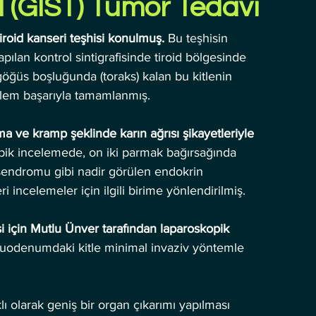
 (GIST) Tümör Tedavi 
iroid kanseri teşhisi konulmuş.
 Bu teşhisin 
pılan kontrol sintigrafisinde tiroid bölgesinde 
göğüs boşluğunda (toraks) kalan bu kitlenin 
işlem başarıyla tamamlanmış.
a ve kramp şeklinde karın ağrısı şikayetleriyle 
pik incelemede, on iki parmak bağırsağında 
sendromu gibi nadir görülen endokrin 
i incelemeler için ilgili birime yönlendirilmiş.
i için Mutlu Ünver tarafından laparoskopik 
duodenumdaki kitle minimal invaziv yöntemle 
ı olarak geniş bir organ çıkarımı yapılması 