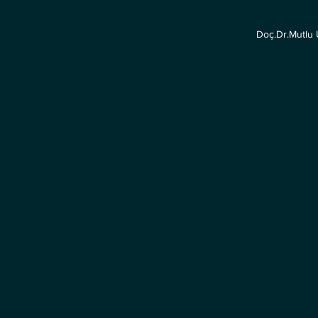
Doç.Dr.Mutlu
meliyatı | Naciye Teyzenin Hasta