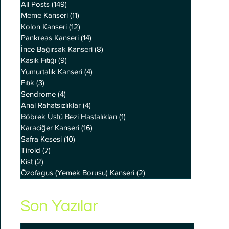
All Posts
(149)
149 yazı
Meme Kanseri
(11)
11 yazı
Kolon Kanseri
(12)
12 yazı
Pankreas Kanseri
(14)
14 yazı
İnce Bağırsak Kanseri
(8)
8 yazı
Kasık Fıtığı
(9)
9 yazı
Yumurtalık Kanseri
(4)
4 yazı
Fıtık
(3)
3 yazı
Sendrome
(4)
4 yazı
Anal Rahatsızlıklar
(4)
4 yazı
Böbrek Üstü Bezi Hastalıkları
(1)
1 yazı
Karaciğer Kanseri
(16)
16 yazı
Safra Kesesi
(10)
10 yazı
Tiroid
(7)
7 yazı
Kist
(2)
2 yazı
Özofagus (Yemek Borusu) Kanseri
(2)
2 yazı
Son Yazılar