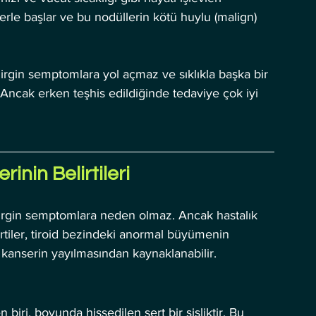
lerle başlar ve bu nodüllerin kötü huylu (malign) 
lirgin semptomlara yol açmaz ve sıklıkla başka bir 
. Ancak erken teşhis edildiğinde tedaviye çok iyi 
rinin Belirtileri
lirgin semptomlara neden olmaz. Ancak hastalık 
elirtiler, tiroid bezindeki anormal büyümenin 
anserin yayılmasından kaynaklanabilir. 
 biri, boyunda hissedilen sert bir şişliktir. Bu 