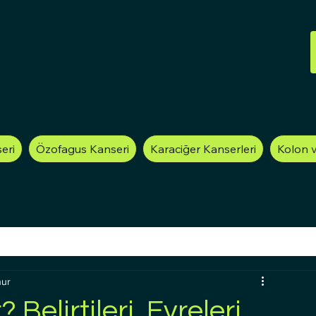
eri
Özofagus Kanseri
Karaciğer Kanserleri
Kolon 
nur
 Belirtileri, Evreleri