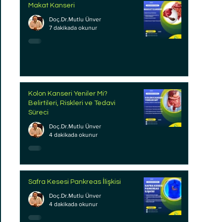
Makat Kanseri
Doç.Dr.Mutlu Ünver
7 dakikada okunur
Kolon Kanseri Yeniler Mi?
Belirtileri, Riskleri ve Tedavi
Süreci
Doç.Dr.Mutlu Ünver
4 dakikada okunur
Safra Kesesi Pankreas İlişkisi
Doç.Dr.Mutlu Ünver
4 dakikada okunur