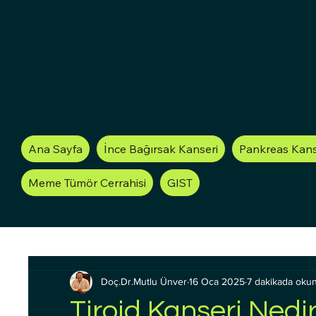
Ana Sayfa
İnce Bağırsak Kanseri
Pankreas Kans
Meme Tümör Cerrahisi
GIST
Doç.Dr.Mutlu Ünver
16 Oca 2025
7 dakikada oku
Tiroid Kanseri Nedir?