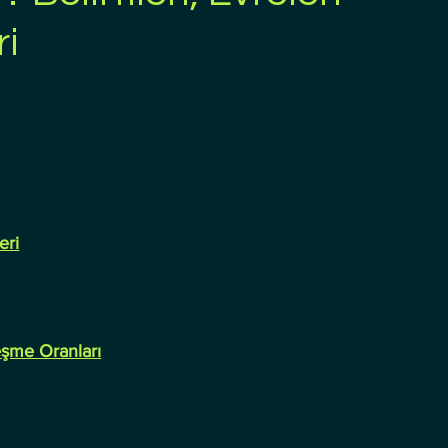
ri
eri
eşme Oranları