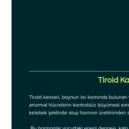
Tiroid K
Tiroid kanseri, boynun ön kısmında bulunan
anormal hücrelerin kontrolsüz büyümesi sonuc
kelebek şeklinde olup hormon üretiminden 
 Bu hormonlar vücuttaki enerji dengesi, kalp hızı ve vücut sıcaklığı gibi hayati işlevleri 