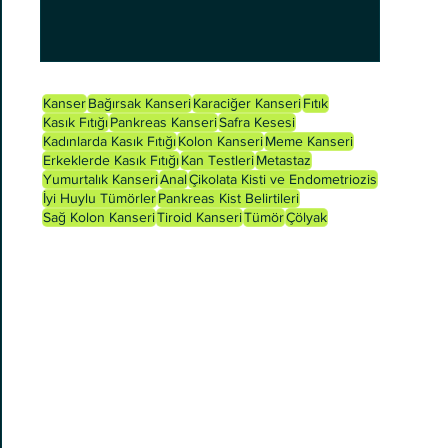
Kanser
Bağırsak Kanseri
Karaciğer Kanseri
Fıtık
Kasık Fıtığı
Pankreas Kanseri
Safra Kesesi
Kadınlarda Kasık Fıtığı
Kolon Kanseri
Meme Kanseri
Erkeklerde Kasık Fıtığı
Kan Testleri
Metastaz
Yumurtalık Kanseri
Anal
Çikolata Kisti ve Endometriozis
İyi Huylu Tümörler
Pankreas Kist Belirtileri
Sağ Kolon Kanseri
Tiroid Kanseri
Tümör
Çölyak