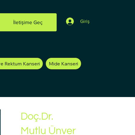
Giriş
İletişime Geç
ve Rektum Kanseri
Mide Kanseri
Doç.Dr.
Mutlu Ünver