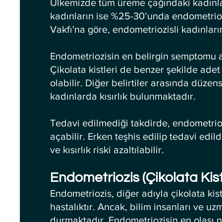
Ülkemizde tüm üreme çağındaki kadınl
kadınların ise %25-30’unda endometrio
Vakfı'na göre, endometriozisli kadınlar
Endometriozisin en belirgin semptomu a
Çikolata kistleri de benzer şekilde ade
olabilir. Diğer belirtiler arasında düzensi
kadınlarda kısırlık bulunmaktadır.
Tedavi edilmediği takdirde, endometriozi
açabilir. Erken teşhis edilip tedavi edildi
ve kısırlık riski azaltılabilir.
Endometriozis (Çikolata Kis
Endometriozis, diğer adıyla çikolata kis
hastalıktır. Ancak, bilim insanları ve uz
durmaktadır. Endometriozisin en olası n