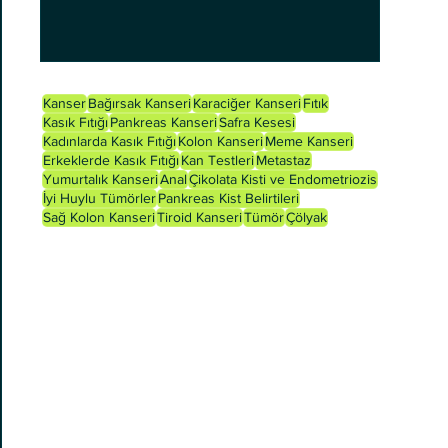
Kanser
Bağırsak Kanseri
Karaciğer Kanseri
Fıtık
Kasık Fıtığı
Pankreas Kanseri
Safra Kesesi
Kadınlarda Kasık Fıtığı
Kolon Kanseri
Meme Kanseri
Erkeklerde Kasık Fıtığı
Kan Testleri
Metastaz
Yumurtalık Kanseri
Anal
Çikolata Kisti ve Endometriozis
İyi Huylu Tümörler
Pankreas Kist Belirtileri
Sağ Kolon Kanseri
Tiroid Kanseri
Tümör
Çölyak