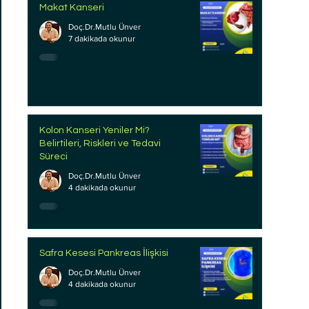
Makat Kanseri
Doç.Dr.Mutlu Ünver
7 dakikada okunur
Kolon Kanseri Yeniler Mi?
Belirtileri, Riskleri ve Tedavi
Süreci
Doç.Dr.Mutlu Ünver
4 dakikada okunur
Safra Kesesi Pankreas İlişkisi
Doç.Dr.Mutlu Ünver
4 dakikada okunur