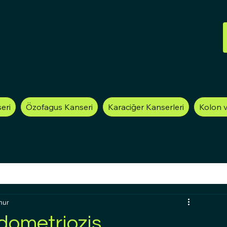
eri
Özofagus Kanseri
Karaciğer Kanserleri
Kolon 
nur
ndometriozis