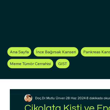
Ana Sayfa
İnce Bağırsak Kanseri
Pankreas Kans
Meme Tümör Cerrahisi
GIST
Doç.Dr.Mutlu Ünver
28 Haz 2024
8 dakikada oku
Çikolata Kisti ve E