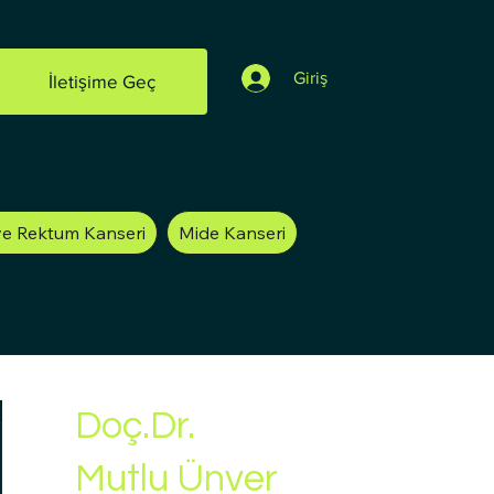
Giriş
İletişime Geç
ve Rektum Kanseri
Mide Kanseri
Doç.Dr.
Mutlu Ünver