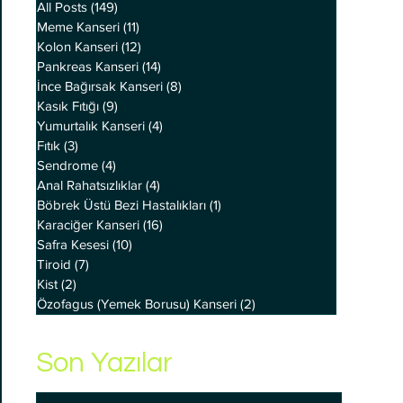
All Posts
(149)
149 yazı
Meme Kanseri
(11)
11 yazı
Kolon Kanseri
(12)
12 yazı
Pankreas Kanseri
(14)
14 yazı
İnce Bağırsak Kanseri
(8)
8 yazı
Kasık Fıtığı
(9)
9 yazı
Yumurtalık Kanseri
(4)
4 yazı
Fıtık
(3)
3 yazı
Sendrome
(4)
4 yazı
Anal Rahatsızlıklar
(4)
4 yazı
Böbrek Üstü Bezi Hastalıkları
(1)
1 yazı
Karaciğer Kanseri
(16)
16 yazı
Safra Kesesi
(10)
10 yazı
Tiroid
(7)
7 yazı
Kist
(2)
2 yazı
Özofagus (Yemek Borusu) Kanseri
(2)
2 yazı
Son Yazılar