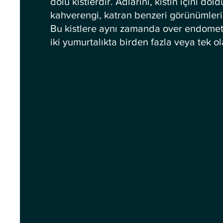
dolu kistlerdir. Adlarını, kistin içini d
kahverengi, katran benzeri görünümlerin
Bu kistlere aynı zamanda over endometri
iki yumurtalıkta birden fazla veya tek ol