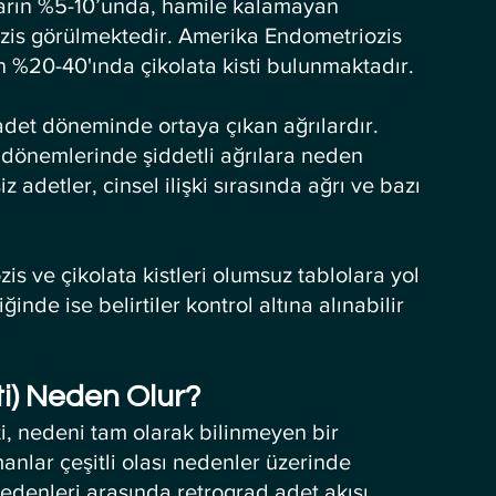
arın %5-10’unda, hamile kalamayan 
zis görülmektedir. Amerika Endometriozis 
ın %20-40'ında çikolata kisti bulunmaktadır.
det döneminde ortaya çıkan ağrılardır. 
t dönemlerinde şiddetli ağrılara neden 
z adetler, cinsel ilişki sırasında ağrı ve bazı 
s ve çikolata kistleri olumsuz tablolara yol 
ğinde ise belirtiler kontrol altına alınabilir 
ti) Neden Olur?
ti, nedeni tam olarak bilinmeyen bir 
manlar çeşitli olası nedenler üzerinde 
edenleri arasında retrograd adet akışı, 