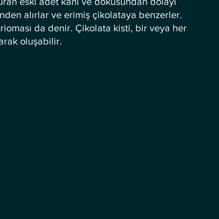
olduran eski adet kanı ve dokusundan dolayı 
den alırlar ve erimiş çikolataya benzerler. 
oması da denir. Çikolata kisti, bir veya her 
arak oluşabilir.