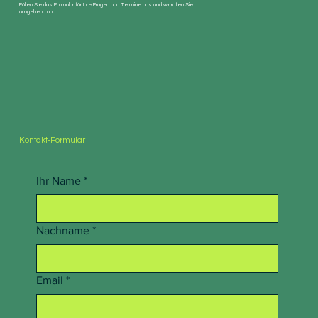
Füllen Sie das Formular für Ihre Fragen und Termine aus und wir rufen Sie
umgehend an.
Kontakt-Formular
Ihr Name
*
Nachname
*
Email
*