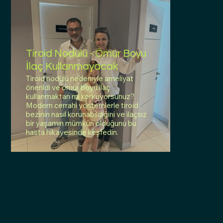
Tiroid Nodülü - Ömür Boyu
İlaç Kullanmayacak
Tiroid nodülü nedeniyle ameliyat
önerildi ve ömür boyu ilaç
kullanmaktan mı korkuyorsunuz?
Modern cerrahi yöntemlerle tiroid
bezinin nasıl korunabildiğini ve ilaçsız
bir yaşamın mümkün olduğunu bu
hasta hikayesinde keşfedin.