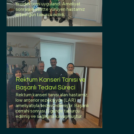
tiroidektomi uygulandı. Ameliyat
sonrası 4 saatte yürüyen hastamız
ertesi gün taburcu edildi.
Rektum Kanseri Tanısı ve
Başarılı Tedavi Süreci
Rektum kanseri tanısı alan hastamız,
low anterior rezeksiyon (LAR)
ameliyatıyla tedavi edilmiştir. Başarılı
cerrahi sonrası 5. günde taburcu
edilmiş ve sağlığına kavuşmuştur.