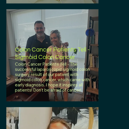
Colon Cancer Patients Tell -
Sigmoid Colon Cancer
Colon Cancer Patients Tell - The
successful laparoscopic sigmoid colon
surgery result of our patient with
sigmoid colon cancer, which came with
early diagnosis. I hope it inspires all
patients! Don't be afraid of cancer!