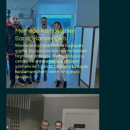
Memede Kist Belirtileri
Sandı, Kanser Çıktı
Memede kist belirtileri ile başlayan
şüphe, biyopsi sonucu meme kanseri
teşhisine dönüştü. Meme koruyucu
cerrahi ve anında patoloji (frozen)
yöntemi ile 1 günde sağlığına kavuşan
hastamızın ilham veren hikayesini
okuyun