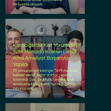
hikâyesini okuyun.
Karaciğerde Kist Yorumları |
%99 Masada Kalırsın Dendi
Ama Ameliyat Başarıyla
Yapıldı
10 cm karaciğer kisti için “%99 masada
kalırsın” dendi, hiçbir doktor yapmak
istemedi. Doç. Dr. Mutlu Ünver kapalı
ameliyatla kisti çıkardı, hasta 2. günde
taburcu oldu.