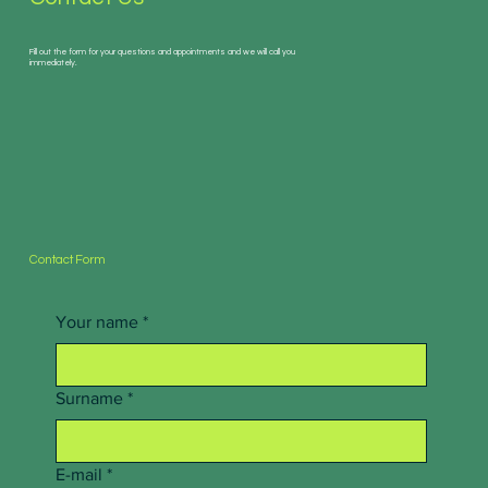
Fill out the form for your questions and appointments and we will call you
immediately.
Contact Form
Your name
*
Surname
*
E-mail
*