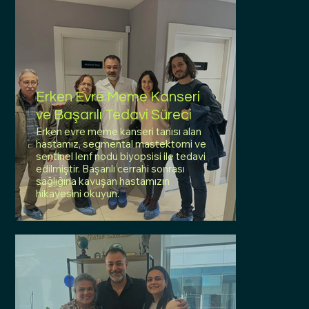
Erken Evre Meme Kanseri
ve Başarılı Tedavi Süreci
Erken evre meme kanseri tanısı alan
hastamız, segmental mastektomi ve
sentinel lenf nodu biyopsisi ile tedavi
edilmiştir. Başarılı cerrahi sonrası
sağlığına kavuşan hastamızın
hikayesini okuyun.