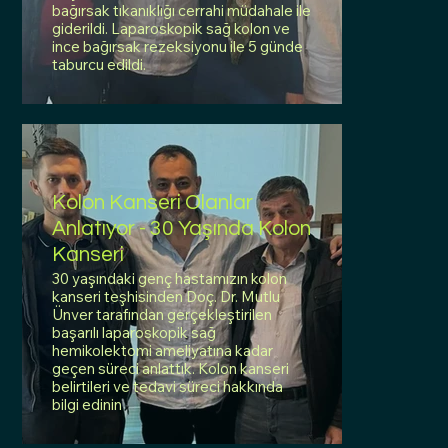
bağırsak tıkanıklığı cerrahi müdahale ile
giderildi. Laparoskopik sağ kolon ve
ince bağırsak rezeksiyonu ile 5 günde
taburcu edildi.
Kolon Kanseri Olanlar
Anlatıyor - 30 Yaşında Kolon
Kanseri
30 yaşındaki genç hastamızın kolon
kanseri teşhisinden Doç. Dr. Mutlu
Ünver tarafından gerçekleştirilen
başarılı laparoskopik sağ
hemikolektomi ameliyatına kadar
geçen süreci anlattık. Kolon kanseri
belirtileri ve tedavi süreci hakkında
bilgi edinin