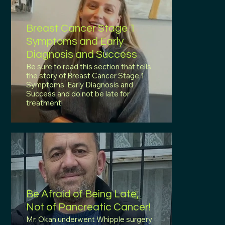
Breast Cancer Stage 1
Symptoms and Early
Diagnosis and Success
Be sure to read this section that tells
the story of Breast Cancer Stage 1
Symptoms, Early Diagnosis and
Success and do not be late for
treatment!
Be Afraid of Being Late,
Not of Pancreatic Cancer!
Mr. Okan underwent Whipple surgery