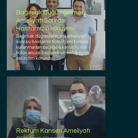
Bağırsak Düğümlenmesi
Ameliyatı Sonrası
Hastamızın Hikayesi
Bağırsak düğümlenmesi ameliyatı
sonrası hastamız kolostomi torbası
kullanmadan sağlığına kavuştu, sol
kolon anüse bağlandı ve enfeksiyon
riskinden korundu.
Rektum Kanseri Ameliyatı