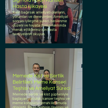
Sigmoid Kolon Kanseri
Hasta Hikayesi
Kalın bağırsak ameliyatı olanların
yorumları ve deneyimleri. Ameliyat
sonrası iyileşme süreci, beslenme
düzeni ve hayata dönüş hakkında
merak ettikleriniz için hasta
tavsiyelerini okuyun.
Memede Kist ve Sertlik
Belirtileri: Meme Kanseri
Teşhisi ve Ameliyat Süreci
Memede sertlik ve kist şüphesiyle
başlayan yolculuk, kanser teşhisi ve
meme koruyucu cerrahi ile umuda
dönüştü. Erken teşhisin önemini ve