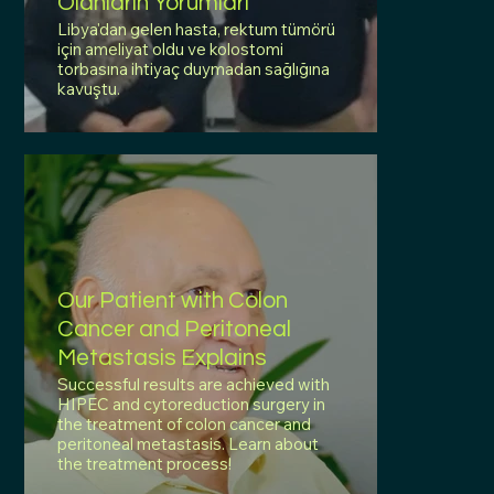
Olanların Yorumları
Libya'dan gelen hasta, rektum tümörü
için ameliyat oldu ve kolostomi
torbasına ihtiyaç duymadan sağlığına
kavuştu.
Our Patient with Colon
Cancer and Peritoneal
Metastasis Explains
Successful results are achieved with
HIPEC and cytoreduction surgery in
the treatment of colon cancer and
peritoneal metastasis. Learn about
the treatment process!