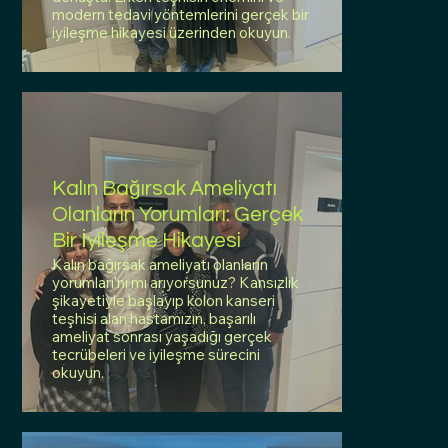
modern tedavi yöntemlerini gerçek bir
iyileşme hikayesi üzerinden okuyun.
Kalın Bağırsak Ameliyatı
Olanların Yorumları: Gerçek
Bir İyileşme Hikayesi
Kalın bağırsak ameliyatı olanların
yorumları'nı mı arıyorsunuz? Kansızlık
şikayetiyle başlayıp kolon kanseri
teşhisi alan hastamızın, başarılı
ameliyat sonrası yaşadığı gerçek
tecrübeleri ve iyileşme sürecini
okuyun.