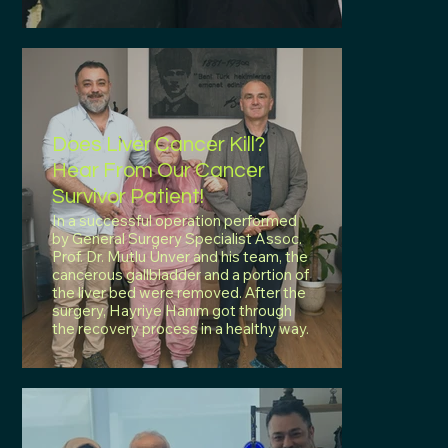
Does Liver Cancer Kill?
Hear From Our Cancer
Survivor Patient!
In a successful operation performed
by General Surgery Specialist Assoc.
Prof. Dr. Mutlu Ünver and his team, the
cancerous gallbladder and a portion of
the liver bed were removed. After the
surgery, Hayriye Hanım got through
the recovery process in a healthy way.