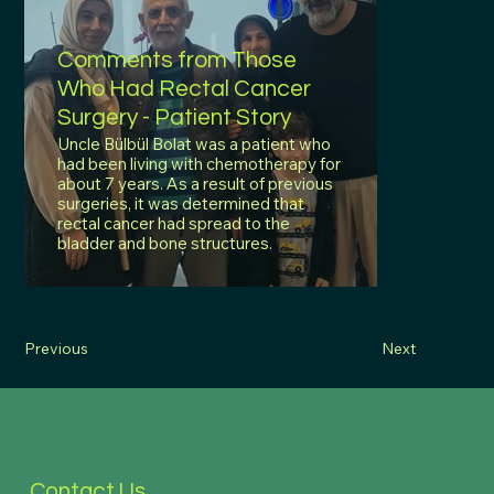
Comments from Those
Who Had Rectal Cancer
Surgery - Patient Story
Uncle Bülbül Bolat was a patient who
had been living with chemotherapy for
about 7 years. As a result of previous
surgeries, it was determined that
rectal cancer had spread to the
bladder and bone structures.
Previous
Next
Contact Us