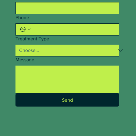
Phone
Treatment Type
Message
Send