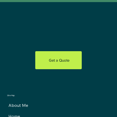
Get a Quote
Site Map
About Me
Home