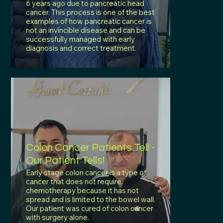
6 years ago due to pancreatic head
cancer. This process is one of the best
examples of how pancreatic cancer is
not an invincible disease and can be
successfully managed with early
diagnosis and correct treatment.
Colon Cancer Patients Tell -
Our Patient Tells!
Early stage colon cancer is a type of
cancer that does not require
chemotherapy because it has not
spread and is limited to the bowel wall.
Our patient was cured of colon cancer
with surgery alone.