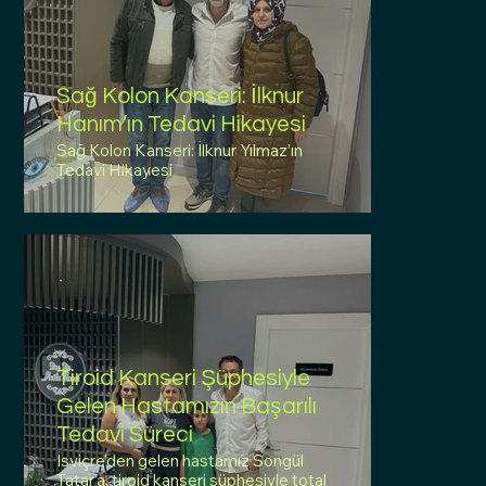
Sağ Kolon Kanseri: İlknur
Hanım’ın Tedavi Hikayesi
Sağ Kolon Kanseri: İlknur Yılmaz’ın
Tedavi Hikayesi
Tiroid Kanseri Şüphesiyle
Gelen Hastamızın Başarılı
Tedavi Süreci
İsviçre’den gelen hastamız Songül
Tatar’a, tiroid kanseri şüphesiyle total