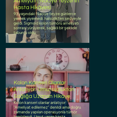
Ameliyatı | Naciye Teyzenin
Hasta Hikâyesi
93 yaşındaki Naciye teyze günlerce
yemek yiyemedi, halsizlikten sedyeyle
geldi. Sigmoid kolon tümörü ameliyatı
sonrası yürüyerek, sağlıklı bir şekilde
taburcu oldu.
Kolon Kanseri Olanlar
Anlatıyor: Umutsuzluktan
Sağlığa Uzanan Hikâye
Kolon kanseri olanlar anlatıyor:
“Ameliyat edilemez” denildi ama doğru
zamanda yapılan operasyonla tümör
temizlendi. Umut veren hasta