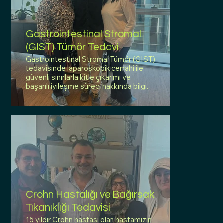
Gastrointestinal Stromal
(GIST) Tümör Tedavi
Gastrointestinal Stromal Tümör (GIST)
tedavisinde laparoskopik cerrahi ile
güvenli sınırlarla kitle çıkarımı ve
başarılı iyileşme süreci hakkında bilgi.
Crohn Hastalığı ve Bağırsak
Tıkanıklığı Tedavisi
15 yıldır Crohn hastası olan hastamızın