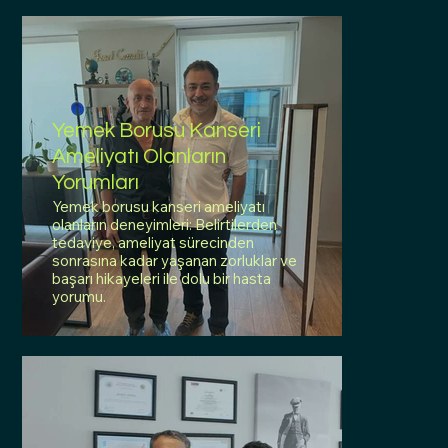
Yemek Borusu Kanseri
Ameliyatı Olanların
Yorumları
Yemek borusu kanseri ameliyatı
olanların deneyimleri: Belirtilerden
tedaviye, ameliyat sürecinden
sonrasına kadar yaşanan zorluklar ve
başarı hikayeleri ile dolu bir hasta
yorumu.