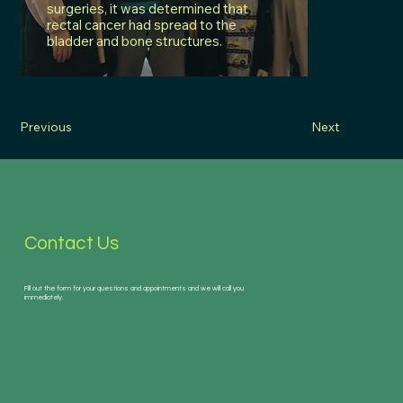
surgeries, it was determined that
rectal cancer had spread to the
bladder and bone structures.
Previous
Next
Contact Us
Fill out the form for your questions and appointments and we will call you
immediately.