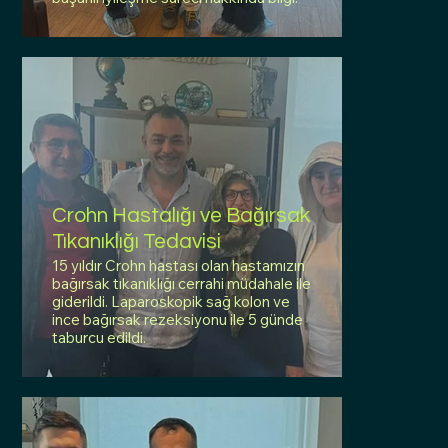
Crohn Hastalığı ve Bağırsak
Tıkanıklığı Tedavisi
15 yıldır Crohn hastası olan hastamızın
bağırsak tıkanıklığı cerrahi müdahale ile
giderildi. Laparoskopik sağ kolon ve
ince bağırsak rezeksiyonu ile 5 günde
taburcu edildi.