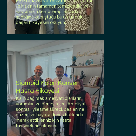
ESD tedavisi yetersiz mi kaldı? Cerrahi
ile kitlenin tamamen temizlendiği ve
hastamızın kemoterapi almadan
sağlığına kavuştuğu bu umut dolu
başarı hikayesini okuyun.
Sigmoid Kolon Kanseri
Hasta Hikayesi
Kalın bağırsak ameliyatı olanların
yorumları ve deneyimleri. Ameliyat
sonrası iyileşme süreci, beslenme
düzeni ve hayata dönüş hakkında
merak ettikleriniz için hasta
tavsiyelerini okuyun.