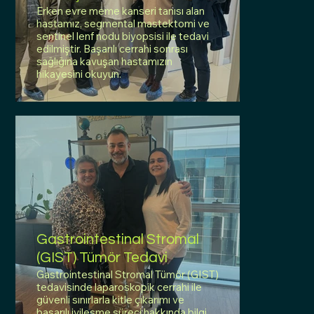
Erken evre meme kanseri tanısı alan
hastamız, segmental mastektomi ve
sentinel lenf nodu biyopsisi ile tedavi
edilmiştir. Başarılı cerrahi sonrası
sağlığına kavuşan hastamızın
hikayesini okuyun.
Gastrointestinal Stromal
(GIST) Tümör Tedavi
Gastrointestinal Stromal Tümör (GIST)
tedavisinde laparoskopik cerrahi ile
güvenli sınırlarla kitle çıkarımı ve
başarılı iyileşme süreci hakkında bilgi.