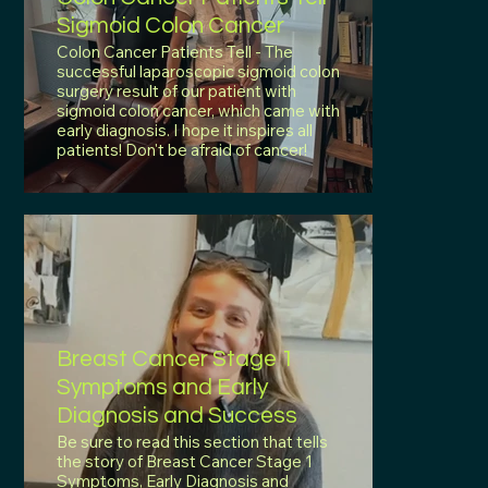
Sigmoid Colon Cancer
Colon Cancer Patients Tell - The
successful laparoscopic sigmoid colon
surgery result of our patient with
sigmoid colon cancer, which came with
early diagnosis. I hope it inspires all
patients! Don't be afraid of cancer!
Breast Cancer Stage 1
Symptoms and Early
Diagnosis and Success
Be sure to read this section that tells
the story of Breast Cancer Stage 1
Symptoms, Early Diagnosis and