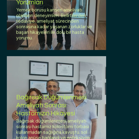
Yorumları
Yemek borusu kanseri ameliyatı
olanların deneyimleri: Belirtilerden
tedaviye, ameliyat sürecinden
sonrasına kadar yaşanan zorluklar ve
başarı hikayeleri ile dolu bir hasta
yorumu.
Bağırsak Düğümlenmesi
Ameliyatı Sonrası
Hastamızın Hikayesi
Bağırsak düğümlenmesi ameliyatı
sonrası hastamız kolostomi torbası
kullanmadan sağlığına kavuştu, sol
kolon anüse bağlandı ve enfeksiyon