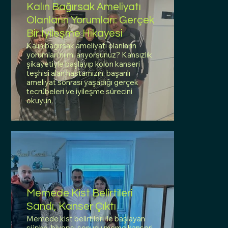
Kalın Bağırsak Ameliyatı
Olanların Yorumları: Gerçek
Bir İyileşme Hikayesi
Kalın bağırsak ameliyatı olanların
yorumları'nı mı arıyorsunuz? Kansızlık
şikayetiyle başlayıp kolon kanseri
teşhisi alan hastamızın, başarılı
ameliyat sonrası yaşadığı gerçek
tecrübeleri ve iyileşme sürecini
okuyun.
Memede Kist Belirtileri
Sandı, Kanser Çıktı
Memede kist belirtileri ile başlayan
şüphe, biyopsi sonucu meme kanseri