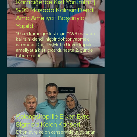
Karaciğerde Kist Yorumları |
%99 Masada Kalırsın Dendi
Ama Ameliyat Başarıyla
Yapıldı
10 cm karaciğer kisti için “%99 masada
kalırsın” dendi, hiçbir doktor yapmak
istemedi. Doç. Dr. Mutlu Ünver kapalı
ameliyatla kisti çıkardı, hasta 2. günde
taburcu oldu.
Kolonoskopi ile Erken Evre
Sigmoid Kolon Kanseri
Erken evre kolon kanserinde uygulanan