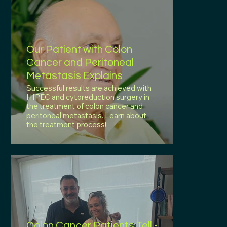
Our Patient with Colon
Cancer and Peritoneal
Metastasis Explains
Successful results are achieved with
HIPEC and cytoreduction surgery in
the treatment of colon cancer and
peritoneal metastasis. Learn about
the treatment process!
Colon Cancer Patients Tell -