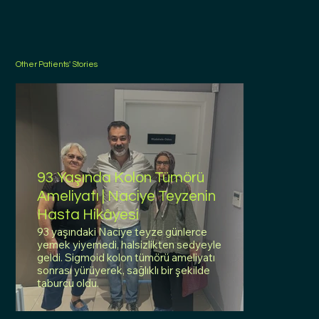
Other Patients' Stories
93 Yaşında Kolon Tümörü
Ameliyatı | Naciye Teyzenin
Hasta Hikâyesi
93 yaşındaki Naciye teyze günlerce
yemek yiyemedi, halsizlikten sedyeyle
geldi. Sigmoid kolon tümörü ameliyatı
sonrası yürüyerek, sağlıklı bir şekilde
taburcu oldu.