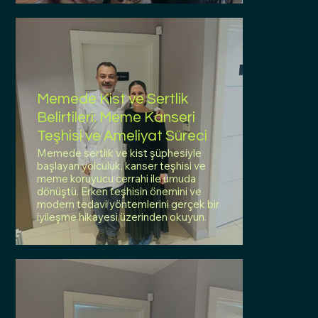
Memede Kist ve Sertlik
Belirtileri: Meme Kanseri
Teşhisi ve Ameliyat Süreci
Memede sertlik ve kist şüphesiyle
başlayan yolculuk, kanser teşhisi ve
meme koruyucu cerrahi ile umuda
dönüştü. Erken teşhisin önemini ve
modern tedavi yöntemlerini gerçek bir
iyileşme hikayesi üzerinden okuyun.