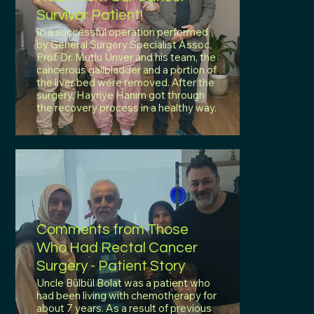
Survivor Patient!
In a successful operation performed
by General Surgery Specialist Assoc.
Prof. Dr. Mutlu Ünver and his team, the
cancerous gallbladder and a portion of
the liver bed were removed. After the
surgery, Hayriye Hanım got through
the recovery process in a healthy way.
Comments from Those
Who Had Rectal Cancer
Surgery - Patient Story
Uncle Bülbül Bolat was a patient who
had been living with chemotherapy for
about 7 years. As a result of previous