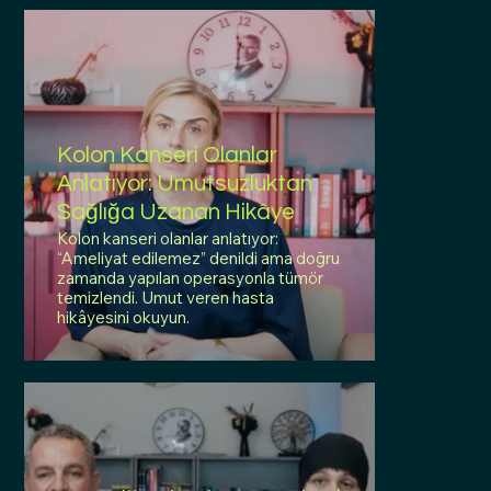
Kolon Kanseri Olanlar
Anlatıyor: Umutsuzluktan
Sağlığa Uzanan Hikâye
Kolon kanseri olanlar anlatıyor:
“Ameliyat edilemez” denildi ama doğru
zamanda yapılan operasyonla tümör
temizlendi. Umut veren hasta
hikâyesini okuyun.