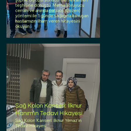
teşhisine dönüştü. Meme koruyucu
cerrahi ve anında patoloji (frozen)
yöntemi ile 1 günde sağlığına kavuşan
hastamızın ilham veren hikayesini
okuyun
Sağ Kolon Kanseri: İlknur
Hanım’ın Tedavi Hikayesi
Sağ Kolon Kanseri: İlknur Yılmaz’ın
Tedavi Hikayesi