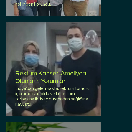
riskinden korundu.
Rektum Kanseri Ameliyatı
Olanların Yorumları
Libya'dan gelen hasta, rektum tümörü
için ameliyat oldu ve kolostomi
torbasına ihtiyaç duymadan sağlığına
kavuştu.