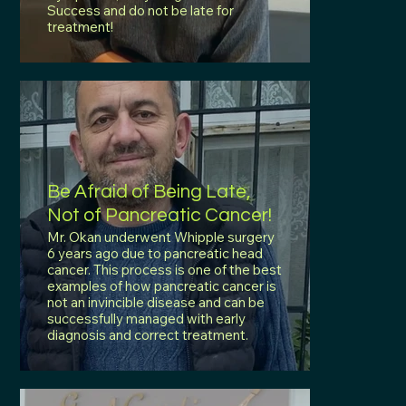
Success and do not be late for
treatment!
Be Afraid of Being Late,
Not of Pancreatic Cancer!
Mr. Okan underwent Whipple surgery
6 years ago due to pancreatic head
cancer. This process is one of the best
examples of how pancreatic cancer is
not an invincible disease and can be
successfully managed with early
diagnosis and correct treatment.