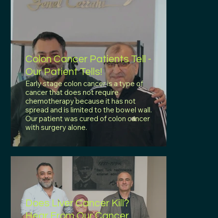
Colon Cancer Patients Tell -
Our Patient Tells!
Early stage colon cancer is a type of
cancer that does not require
chemotherapy because it has not
spread and is limited to the bowel wall.
Our patient was cured of colon cancer
with surgery alone.
Does Liver Cancer Kill?
Hear From Our Cancer