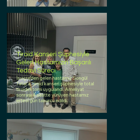
Tiroid Kanseri Şüphesiyle
Gelen Hastamızın Başarılı
Tedavi Süreci
İsviçre’den gelen hastamız Songül
Tatar’a, tiroid kanseri şüphesiyle total
tiroidektomi uygulandı. Ameliyat
sonrası 4 saatte yürüyen hastamız
ertesi gün taburcu edildi.