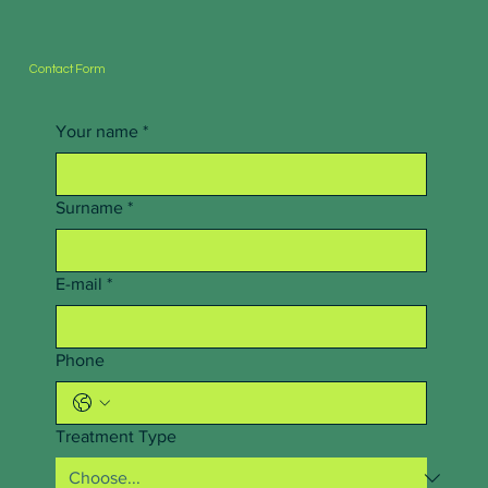
Contact Form
Your name
*
Surname
*
E-mail
*
Phone
Treatment Type