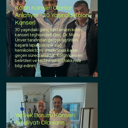
Kolon Kanseri Olanlar
Anlatıyor - 30 Yaşında Kolon
Kanseri
30 yaşındaki genç hastamızın kolon
kanseri teşhisinden Doç. Dr. Mutlu
Ünver tarafından gerçekleştirilen
başarılı laparoskopik sağ
hemikolektomi ameliyatına kadar
geçen süreci anlattık. Kolon kanseri
belirtileri ve tedavi süreci hakkında
bilgi edinin
Yemek Borusu Kanseri
Ameliyatı Olanların