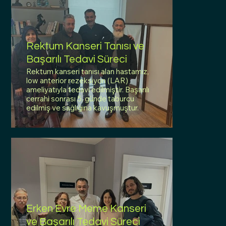
Rektum Kanseri Tanısı ve
Başarılı Tedavi Süreci
Rektum kanseri tanısı alan hastamız,
low anterior rezeksiyon (LAR)
ameliyatıyla tedavi edilmiştir. Başarılı
cerrahi sonrası 5. günde taburcu
edilmiş ve sağlığına kavuşmuştur.
Erken Evre Meme Kanseri
ve Başarılı Tedavi Süreci