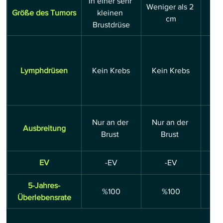
In einer sehr 
Weniger als 2 
Größe des Tumors
kleinen 
2
cm
Brustdrüse
Vo
Lymphdrüsen
Kein Krebs
Kein Krebs
b
Nur an der 
Nur an der 
Nur
Ausbreitung
Brust 
Brust 
EV
-EV
-EV
5-Jahres-
%100
%100
Überlebensrate