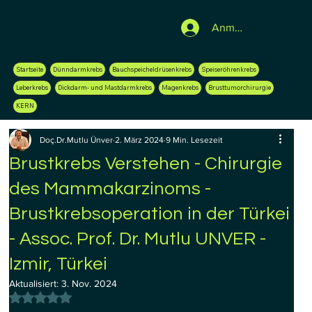
Anmelden
Startseite
Dünndarmkrebs
Bauchspeicheldrüsenkrebs
Speiseröhrenkrebs
Leberkrebs
Dickdarm- und Mastdarmkrebs
Magenkrebs
Brusttumorchirurgie
KERN
Doç.Dr.Mutlu Ünver
2. März 2024
9 Min. Lesezeit
Brustkrebs Verstehen - Chirurgie
des Mammakarzinoms -
Brustkrebsoperation in der Türkei
- Assoc. Prof. Dr. Mutlu UNVER -
Izmir, Türkei
Aktualisiert:
3. Nov. 2024
Mit NaN von 5 Sternen bewertet.