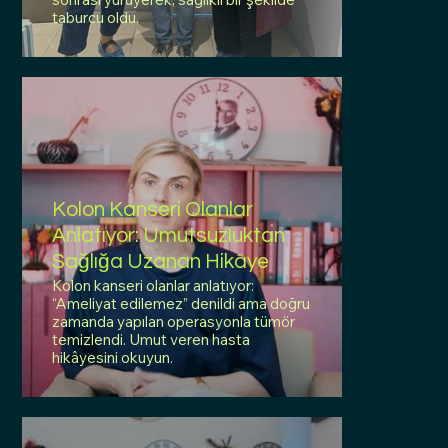
taburcu oldu.
Kolon Kanseri Olanlar
Anlatıyor: Umutsuzluktan
Sağlığa Uzanan Hikâye
Kolon kanseri olanlar anlatıyor:
“Ameliyat edilemez” denildi ama doğru
zamanda yapılan operasyonla tümör
temizlendi. Umut veren hasta
hikâyesini okuyun.