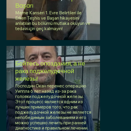
Başarı
Meme Kanseri 1. Evre Belirtileri ile
Erken Teşhis ve Başarı hikayesini
anlatılan bu bölümü mutlaka okuyun ve
tedavi için geç kalmayın!
Бойтесь опоздания, а не
рака поджелудочной
железы!
Господин Окан перенес операцию
Уиппла 6 лет назад из-за рака
головки поджелудочной железы.
Этот процесс является одним из
лучших примеров того, что рак
поджелудочной железы не является
непобедимым заболеванием и его
можно успешно лечить при ранней
диагностике и правильном лечении.