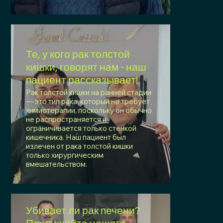
Те, у кого рак толстой
кишки, говорят нам - наш
пациент рассказывает!
Рак толстой кишки на ранней стадии
— это тип рака, который не требует
химиотерапии, поскольку он обычно
не распространяется и
ограничивается только стенкой
кишечника. Наш пациент был
излечен от рака толстой кишки
только хирургическим
вмешательством.
Убивает ли рак печени?