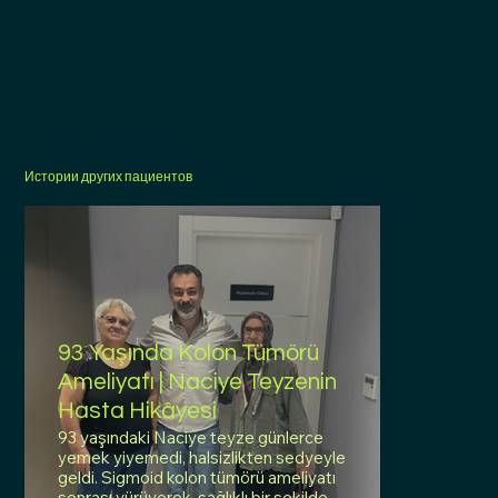
Истории других пациентов
93 Yaşında Kolon Tümörü
Ameliyatı | Naciye Teyzenin
Hasta Hikâyesi
93 yaşındaki Naciye teyze günlerce
yemek yiyemedi, halsizlikten sedyeyle
geldi. Sigmoid kolon tümörü ameliyatı
sonrası yürüyerek, sağlıklı bir şekilde