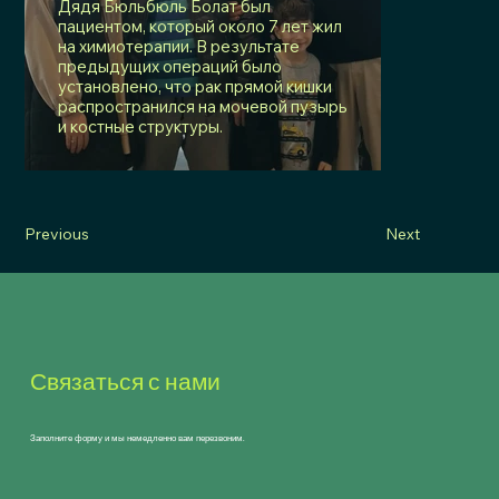
Дядя Бюльбюль Болат был
пациентом, который около 7 лет жил
на химиотерапии. В результате
предыдущих операций было
установлено, что рак прямой кишки
распространился на мочевой пузырь
и костные структуры.
Previous
Next
Связаться с нами
Заполните форму и мы немедленно вам перезвоним.