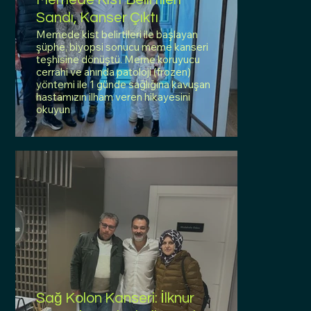
Sandı, Kanser Çıktı
Memede kist belirtileri ile başlayan
şüphe, biyopsi sonucu meme kanseri
teşhisine dönüştü. Meme koruyucu
cerrahi ve anında patoloji (frozen)
yöntemi ile 1 günde sağlığına kavuşan
hastamızın ilham veren hikayesini
okuyun
Sağ Kolon Kanseri: İlknur