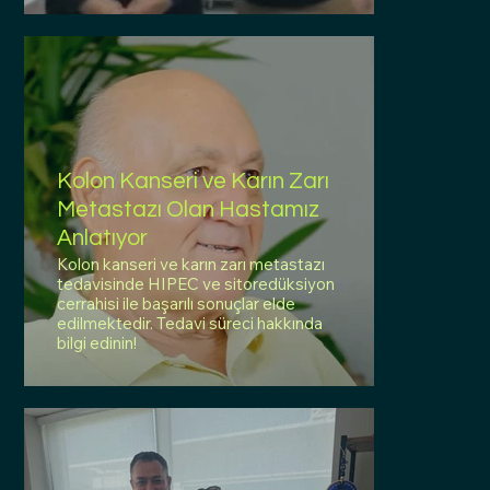
Kolon Kanseri ve Karın Zarı
Metastazı Olan Hastamız
Anlatıyor
Kolon kanseri ve karın zarı metastazı
tedavisinde HIPEC ve sitoredüksiyon
cerrahisi ile başarılı sonuçlar elde
edilmektedir. Tedavi süreci hakkında
bilgi edinin!