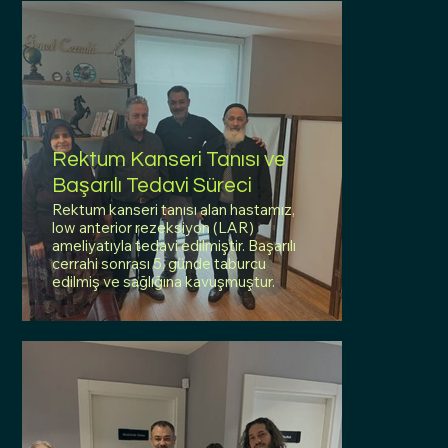
Rektum Kanseri Tanısı ve
Başarılı Tedavi Süreci
Rektum kanseri tanısı alan hastamız,
low anterior rezeksiyon (LAR)
ameliyatıyla tedavi edilmiştir. Başarılı
cerrahi sonrası 5. günde taburcu
edilmiş ve sağlığına kavuşmuştur.