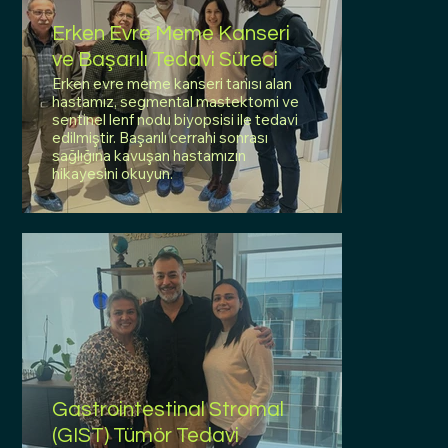
Erken Evre Meme Kanseri
ve Başarılı Tedavi Süreci
Erken evre meme kanseri tanısı alan
hastamız, segmental mastektomi ve
sentinel lenf nodu biyopsisi ile tedavi
edilmiştir. Başarılı cerrahi sonrası
sağlığına kavuşan hastamızın
hikayesini okuyun.
Gastrointestinal Stromal
(GIST) Tümör Tedavi