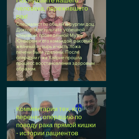
Послушайте нашего
человека, пережившего
рак!
Специалист по общей хирургии доц.
Доктор В результате успешной
операции, проведенной Мутлу
Юнвером и его командой, раковый
желчный пузырь и часть ложа
печени были удалены. После
операции г-жа Хайрие прошла
процесс восстановления здоровым
образом.
Комментарии тех, кто
перенес операцию по
поводу рака прямой кишки
- истории пациентов