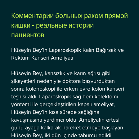
Комментарии больных раком прямой
кишки - реальные истории
пациентов
Hüseyin Bey’in Laparoskopik Kalın Bağırsak ve
Rektum Kanseri Ameliyatı
Hüseyin Bey, kansızlık ve karın ağrısı gibi
şikayetleri nedeniyle doktora başvurduktan
sonra kolonoskopi ile erken evre kolon kanseri
teşhisi aldı. Laparoskopik sağ hemikolektomi
yöntemi ile gerçekleştirilen kapalı ameliyat,
Hüseyin Bey’in kısa sürede sağlığına
kavuşmasına yardımcı oldu. Ameliyatın ertesi
günü ayağa kalkarak hareket etmeye başlayan
Hüseyin Bey, iki gün içinde taburcu edildi.