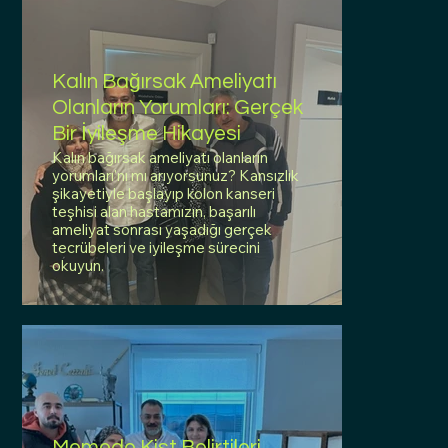
Kalın Bağırsak Ameliyatı
Olanların Yorumları: Gerçek
Bir İyileşme Hikayesi
Kalın bağırsak ameliyatı olanların
yorumları'nı mı arıyorsunuz? Kansızlık
şikayetiyle başlayıp kolon kanseri
teşhisi alan hastamızın, başarılı
ameliyat sonrası yaşadığı gerçek
tecrübeleri ve iyileşme sürecini
okuyun.
Memede Kist Belirtileri