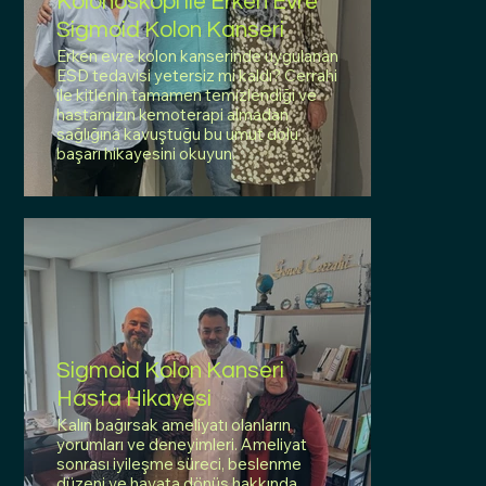
Kolonoskopi ile Erken Evre
Sigmoid Kolon Kanseri
Erken evre kolon kanserinde uygulanan
ESD tedavisi yetersiz mi kaldı? Cerrahi
ile kitlenin tamamen temizlendiği ve
hastamızın kemoterapi almadan
sağlığına kavuştuğu bu umut dolu
başarı hikayesini okuyun.
Sigmoid Kolon Kanseri
Hasta Hikayesi
Kalın bağırsak ameliyatı olanların
yorumları ve deneyimleri. Ameliyat
sonrası iyileşme süreci, beslenme
düzeni ve hayata dönüş hakkında