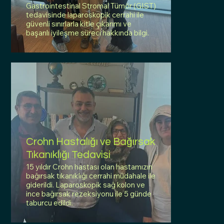
Gastrointestinal Stromal Tümör (GIST)
tedavisinde laparoskopik cerrahi ile
güvenli sınırlarla kitle çıkarımı ve
başarılı iyileşme süreci hakkında bilgi.
Crohn Hastalığı ve Bağırsak
Tıkanıklığı Tedavisi
15 yıldır Crohn hastası olan hastamızın
bağırsak tıkanıklığı cerrahi müdahale ile
giderildi. Laparoskopik sağ kolon ve
ince bağırsak rezeksiyonu ile 5 günde
taburcu edildi.