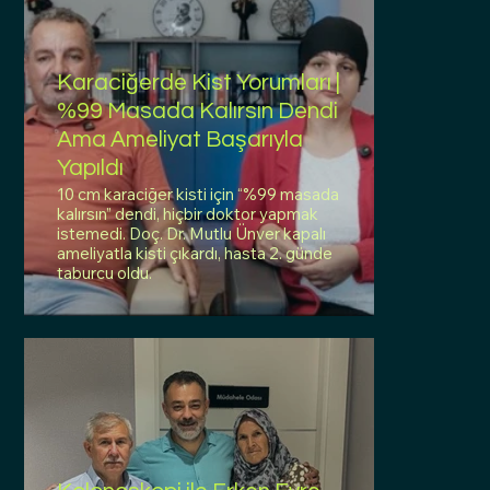
Karaciğerde Kist Yorumları |
%99 Masada Kalırsın Dendi
Ama Ameliyat Başarıyla
Yapıldı
10 cm karaciğer kisti için “%99 masada
kalırsın” dendi, hiçbir doktor yapmak
istemedi. Doç. Dr. Mutlu Ünver kapalı
ameliyatla kisti çıkardı, hasta 2. günde
taburcu oldu.