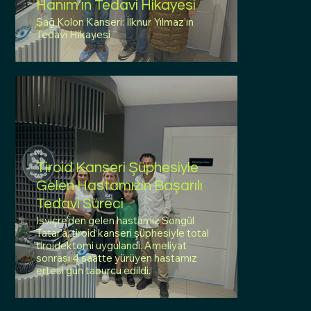
Hanım’ın Tedavi Hikayesi
Sağ Kolon Kanseri: İlknur Yılmaz’ın
Tedavi Hikayesi
Tiroid Kanseri Şüphesiyle
Gelen Hastamızın Başarılı
Tedavi Süreci
İsviçre’den gelen hastamız Songül
Tatar’a, tiroid kanseri şüphesiyle total
tiroidektomi uygulandı. Ameliyat
sonrası 4 saatte yürüyen hastamız
ertesi gün taburcu edildi.