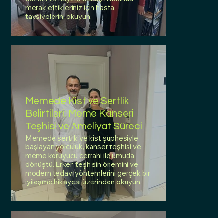
merak ettikleriniz için hasta
tavsiyelerini okuyun.
Memede Kist ve Sertlik
Belirtileri: Meme Kanseri
Teşhisi ve Ameliyat Süreci
Memede sertlik ve kist şüphesiyle
başlayan yolculuk, kanser teşhisi ve
meme koruyucu cerrahi ile umuda
dönüştü. Erken teşhisin önemini ve
modern tedavi yöntemlerini gerçek bir
iyileşme hikayesi üzerinden okuyun.