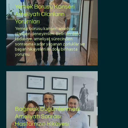
Yemek Borusu Kanseri
Ameliyatı Olanların
Yorumları
Yemek borusu kanseri ameliyatı
olanların deneyimleri: Belirtilerden
tedaviye, ameliyat sürecinden
sonrasına kadar yaşanan zorluklar ve
başarı hikayeleri ile dolu bir hasta
yorumu.
Bağırsak Düğümlenmesi
Ameliyatı Sonrası
Hastamızın Hikayesi