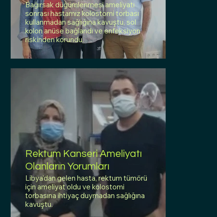
Bağırsak düğümlenmesi ameliyatı
sonrası hastamız kolostomi torbası
kullanmadan sağlığına kavuştu, sol
kolon anüse bağlandı ve enfeksiyon
riskinden korundu.
Rektum Kanseri Ameliyatı
Olanların Yorumları
Libya'dan gelen hasta, rektum tümörü
için ameliyat oldu ve kolostomi
torbasına ihtiyaç duymadan sağlığına
kavuştu.