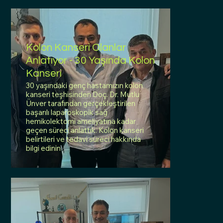
Kolon Kanseri Olanlar
Anlatıyor - 30 Yaşında Kolon
Kanseri
30 yaşındaki genç hastamızın kolon
kanseri teşhisinden Doç. Dr. Mutlu
Ünver tarafından gerçekleştirilen
başarılı laparoskopik sağ
hemikolektomi ameliyatına kadar
geçen süreci anlattık. Kolon kanseri
belirtileri ve tedavi süreci hakkında
bilgi edinin