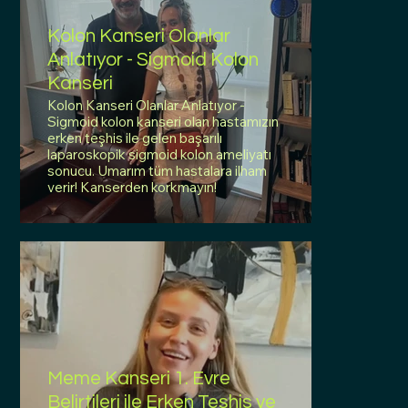
Kolon Kanseri Olanlar
Anlatıyor - Sigmoid Kolon
Kanseri
Kolon Kanseri Olanlar Anlatıyor -
Sigmoid kolon kanseri olan hastamızın
erken teşhis ile gelen başarılı
laparoskopik sigmoid kolon ameliyatı
sonucu. Umarım tüm hastalara ilham
verir! Kanserden korkmayın!
Meme Kanseri 1. Evre
Belirtileri ile Erken Teşhis ve