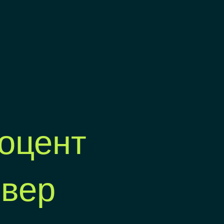
оцент
нвер