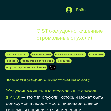
Войти
GIST (желудочно-кишечные
стромальные опухоли)
Домашняя страница
Рак тонкой кишки
Рак поджелудочной железы
Рак пищевода
Рак печени
Рак толстой и прямой кишки
Рак желудка
Хирургия опухоли молочной железы
Суть
Что такое GIST (желудочно-кишечная стромальная опухоль)?
Желудочно-кишечные стромальные опухоли
(ГИСО)
— это тип опухоли, который может быть
обнаружен в любом месте пищеварительной
системы и проявляется изменением