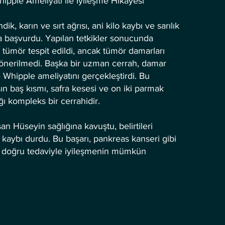
ipple Ameliyatı ile İyileşme Hikayesi
, karın ve sırt ağrısı, ani kilo kaybı ve sarılık
ra başvurdu. Yapılan tetkikler sonucunda
 tümör tespit edildi, ancak tümör damarları
t önerilmedi. Başka bir uzman cerrah, damar
 Whipple ameliyatını gerçekleştirdi. Bu
n baş kısmı, safra kesesi ve on iki parmak
ığı kompleks bir cerrahidir.
n Hüseyin sağlığına kavuştu, belirtileri
o kaybı durdu. Bu başarı, pankreas kanseri gibi
le doğru tedaviyle iyileşmenin mümkün