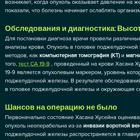
возникает, когда опухоль оказывает давление на ж
показали, что болезнь начинает ослаблять организ
Обследования и диагностика: Высота
Для постановки диагноза врачи провели различны
анализы крови. Опухоль в головке поджелудочной
методов, как 
компьютерная томография (КТ)
 и 
магн
того, 
тест CA 19-9
 , проведенный на крови Хасана Ху
19-9 является опухолевым маркером, уровень кото
поджелудочной железы. В результате обследовани
в головке поджелудочной железы и окружающая с
Шансов на операцию не было
Первоначально состояние Хасана Хусейна оценивал
опухоль неоперабельна из-за 
инвазии воротной ве
поджелудочной железы распространяется в главную 