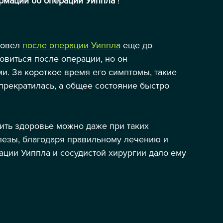
рмации об операции Уиппла
 !
овел 
после операции Уиппла
 еще до 
овиться после операции, но он 
. За короткое время его симптомы, такие 
 прекратилась, а общее состояние быстро 
 Hikâyesi
ить здоровье можно даже при таких 
лезы, благодаря правильному лечению и 
ции Уиппла и сосудистой хирургии дало ему 