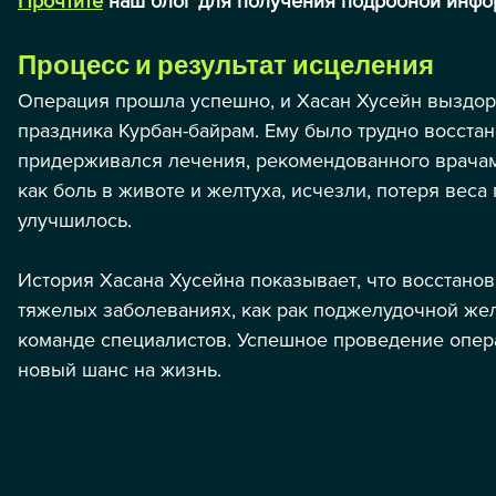
Прочтите
наш блог для получения подробной инфо
Процесс и результат исцеления
Операция прошла успешно, и Хасан Хусейн выздор
праздника Курбан-байрам. Ему было трудно восстан
придерживался лечения, рекомендованного врачами
как боль в животе и желтуха, исчезли, потеря веса
улучшилось.
meliyatı | Naciye Teyzenin Hasta
История Хасана Хусейна показывает, что восстанов
тяжелых заболеваниях, как рак поджелудочной же
команде специалистов. Успешное проведение опера
новый шанс на жизнь.