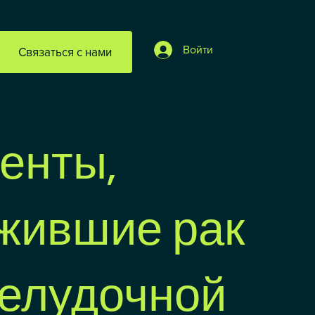
Войти
Связаться с нами
енты,
жившие рак
елудочной