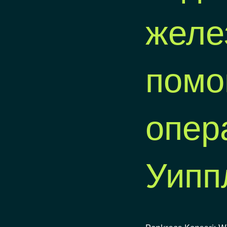
желе
пом
опер
Уипп