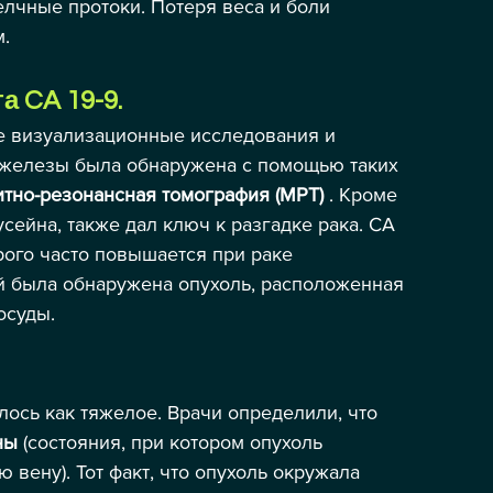
елчные протоки. Потеря веса и боли 
м.
 CA 19-9.
е визуализационные исследования и 
 железы была обнаружена с помощью таких 
итно-резонансная томография (МРТ)
 . Кроме 
сейна, также дал ключ к разгадке рака. CA 
рого часто повышается при раке 
й была обнаружена опухоль, расположенная 
осуды.
ось как тяжелое. Врачи определили, что 
ны
 (состояния, при котором опухоль 
вену). Тот факт, что опухоль окружала 