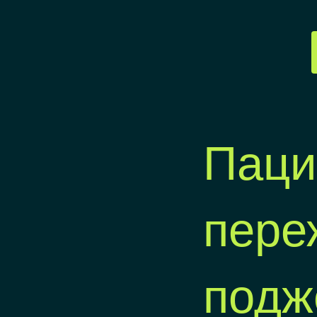
Паци
пере
подж