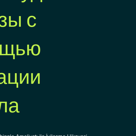
зы с
ощью
ации
ла