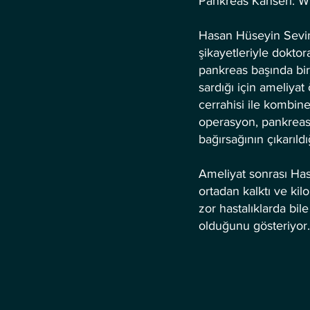
Pankreas Kanseri: Wh
Hasan Hüseyin Sevindik
şikayetleriyle dokto
pankreas başında bir
sardığı için ameliya
cerrahisi ile kombine
operasyon, pankreası
bağırsağının çıkarıld
Ameliyat sonrası Hasa
ortadan kalktı ve kil
zor hastalıklarda bi
olduğunu gösteriyor.